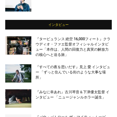
インタビュー
『タービュランス 絶空 16,000フィート』クラ
ウディオ・ファエ監督オフィシャルインタビ
ュー「本作は、人間の回復力と真実の解放力
の核心へと迫る旅」
『すべての夜を思いだす』見上 愛 インタビュ
ー 「ずっと住んでいる街のような大事な場
所」
『みなに幸あれ』古川琴音＆下津優太監督 イ
ンタビュー 「ニュージャンルホラー誕生」