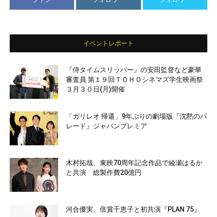
イベントレポート
『侍タイムスリッパー』の安田監督など豪華
審査員 第１９回ＴＯＨＯシネマズ学生映画祭
３月３０日(月)開催
「ガリレオ 帰還」9年ぶりの劇場版『沈黙のパ
レード』ジャパンプレミア
木村拓哉、東映70周年記念作品で綾瀬はるか
と共演 総製作費20億円
河合優実、倍賞千恵子と初共演『PLAN 75』