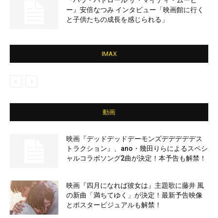
『パウ・パトロール ザ・マイティ・ムービ
ー』安倍なつみ インタビュー「映画館に行く
と子供たちの成長を感じられる」
IMAX
動画
映画『デッドデッドデーモンズデデデデデス
トラクション』、ano・幾田りらによるスペシ
ャルコラボソング2曲が決定！本予告も解禁！
映画『四月になれば彼女は』主題歌に藤井 風
の新曲「満ちてゆく」が決定！最新予告映像
とポスタービジュアルも解禁！