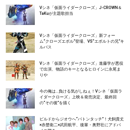
Vシネ「仮面ライダークローズ」J-CROWN＆
TaKuが主題歌担当
Vシネ「仮面ライダークローズ」新フォー
ム“クローズエボル”登場、VS“エボルトの兄”キ
ルバス
Vシネ「仮面ライダークローズ」進藤学が悪役
で出演、物語のキーとなるヒロインに永尾ま
りや
今の俺は…負ける気がしねぇ！Vシネ「仮面ラ
イダークローズ」上映＆発売決定、最終回
の“その後”を描く
ビルドからジオウへ“バトンタッチ”！犬飼貴丈
×赤楚衛二×武田航平、後輩・奥野壮にアドバ