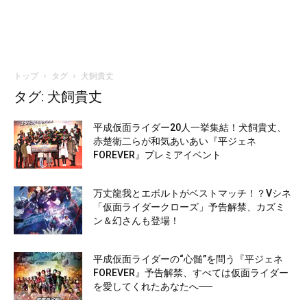
トップ
タグ
犬飼貴丈
タグ: 犬飼貴丈
平成仮面ライダー20人一挙集結！犬飼貴丈、
赤楚衛二らが和気あいあい『平ジェネ
FOREVER』プレミアイベント
万丈龍我とエボルトがベストマッチ！？Vシネ
「仮面ライダークローズ」予告解禁、カズミ
ン＆幻さんも登場！
平成仮面ライダーの“心髄”を問う『平ジェネ
FOREVER』予告解禁、すべては仮面ライダー
を愛してくれたあなたへ──