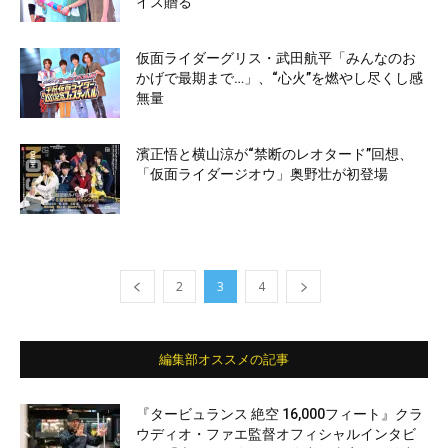
イス贈る
仮面ライダーグリス・武田航平「みんなのお
かげで最期まで…」、“心火”を燃やし尽くし感
無量
濱正悟と横山涼が“禁断のレオタード”回想、
「仮面ライダージオウ」奥野壮が初登場
2
3
4
編集部オススメの記事
『タービュランス 絶空 16,000フィート』クラ
ウディオ・ファエ監督オフィシャルインタビ