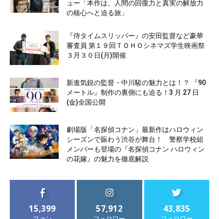
ュー「本作は、人間の回復力と真実の解放力
の核心へと迫る旅」
『侍タイムスリッパー』の安田監督など豪華
審査員 第１９回ＴＯＨＯシネマズ学生映画祭
３月３０日(月)開催
新進気鋭の監督・中川駿の魅力とは！？ 『90
メートル』制作の裏側にも迫る！3 月 27 日
(金)全国公開
劇場版「名探偵コナン」最新作はハロウィン
シーズンで賑わう渋谷が舞台！ 警察学校組
メンバーも登場の『名探偵コナン ハロウィン
の花嫁』の魅力を徹底解説
15,399
57,912
43,835
ファン
フォロワー
フォロワー