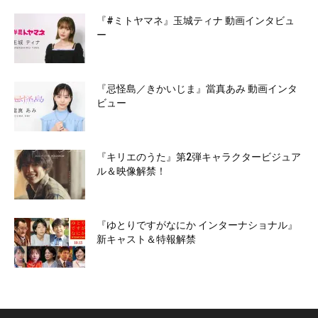
『#ミトヤマネ』玉城ティナ 動画インタビュ
ー
『忌怪島／きかいじま』當真あみ 動画インタ
ビュー
『キリエのうた』第2弾キャラクタービジュア
ル＆映像解禁！
『ゆとりですがなにか インターナショナル』
新キャスト＆特報解禁