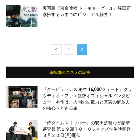
実写版『東京喰種 トーキョーグール』窪田正
孝扮するカネキのビジュアル解禁！
1
2
編集部オススメの記事
『タービュランス 絶空 16,000フィート』クラ
ウディオ・ファエ監督オフィシャルインタビ
ュー「本作は、人間の回復力と真実の解放力
の核心へと迫る旅」
『侍タイムスリッパー』の安田監督など豪華
審査員 第１９回ＴＯＨＯシネマズ学生映画祭
３月３０日(月)開催