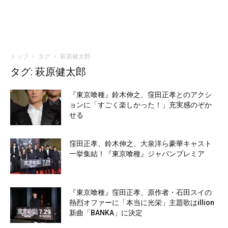
トップ
タグ
萩原健太郎
タグ: 萩原健太郎
『東京喰種』鈴木伸之、窪田正孝とのアクシ
ョンに「すごく楽しかった！」充実感のぞか
せる
窪田正孝、鈴木伸之、大泉洋ら豪華キャスト
一挙集結！『東京喰種』ジャパンプレミア
『東京喰種』窪田正孝、原作者・石田スイの
熱烈オファーに「本当に光栄」主題歌はillion
新曲「BANKA」に決定