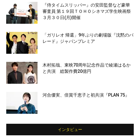
『侍タイムスリッパー』の安田監督など豪華
審査員 第１９回ＴＯＨＯシネマズ学生映画祭
３月３０日(月)開催
「ガリレオ 帰還」9年ぶりの劇場版『沈黙のパ
レード』ジャパンプレミア
木村拓哉、東映70周年記念作品で綾瀬はるか
と共演 総製作費20億円
河合優実、倍賞千恵子と初共演『PLAN 75』
インタビュー