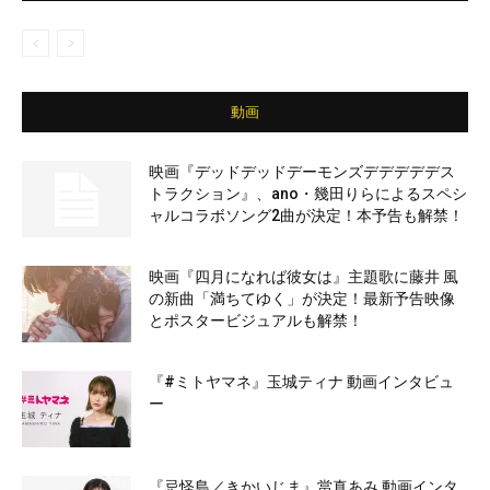
動画
映画『デッドデッドデーモンズデデデデデス
トラクション』、ano・幾田りらによるスペシ
ャルコラボソング2曲が決定！本予告も解禁！
映画『四月になれば彼女は』主題歌に藤井 風
の新曲「満ちてゆく」が決定！最新予告映像
とポスタービジュアルも解禁！
『#ミトヤマネ』玉城ティナ 動画インタビュ
ー
『忌怪島／きかいじま』當真あみ 動画インタ