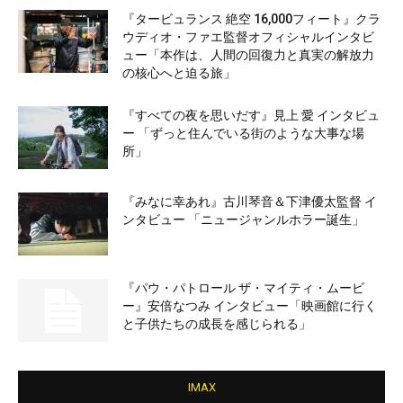
『タービュランス 絶空 16,000フィート』クラ
ウディオ・ファエ監督オフィシャルインタビ
ュー「本作は、人間の回復力と真実の解放力
の核心へと迫る旅」
『すべての夜を思いだす』見上 愛 インタビュ
ー 「ずっと住んでいる街のような大事な場
所」
『みなに幸あれ』古川琴音＆下津優太監督 イ
ンタビュー 「ニュージャンルホラー誕生」
『パウ・パトロール ザ・マイティ・ムービ
ー』安倍なつみ インタビュー「映画館に行く
と子供たちの成長を感じられる」
IMAX