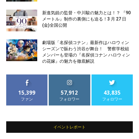
新進気鋭の監督・中川駿の魅力とは！？ 『90
メートル』制作の裏側にも迫る！3 月 27 日
(金)全国公開
劇場版「名探偵コナン」最新作はハロウィン
シーズンで賑わう渋谷が舞台！ 警察学校組
メンバーも登場の『名探偵コナン ハロウィン
の花嫁』の魅力を徹底解説
15,399
57,912
43,835
ファン
フォロワー
フォロワー
イベントレポート