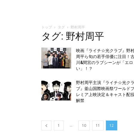
トップ
タグ
野村周平
タグ: 野村周平
映画『ライチ☆光クラブ』野
周平ら旬の若手俳優に注目！
川&間宮のラブシーンが「エロ
い」！？
野村周平主演『ライチ☆光ク
ブ』釜山国際映画祭ワールド
レミア上映決定＆キャスト配
解禁
...
1
10
11
12