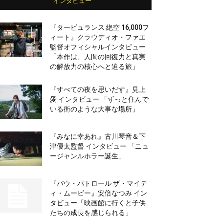
インタビュー
『タービュランス 絶空 16,000フ
ィート』クラウディオ・ファエ
監督オフィシャルインタビュー
「本作は、人間の回復力と真実
の解放力の核心へと迫る旅」
『すべての夜を思いだす』見上
愛 インタビュー 「ずっと住んで
いる街のような大事な場所」
『みなに幸あれ』古川琴音＆下
津優太監督 インタビュー 「ニュ
ージャンルホラー誕生」
『パウ・パトロール ザ・マイテ
ィ・ムービー』安倍なつみ イン
タビュー「映画館に行くと子供
たちの成長を感じられる」