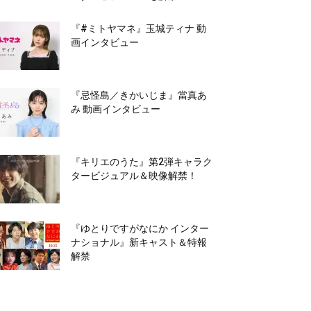
『#ミトヤマネ』玉城ティナ 動
画インタビュー
『忌怪島／きかいじま』當真あ
み 動画インタビュー
『キリエのうた』第2弾キャラク
タービジュアル＆映像解禁！
『ゆとりですがなにか インター
ナショナル』新キャスト＆特報
解禁