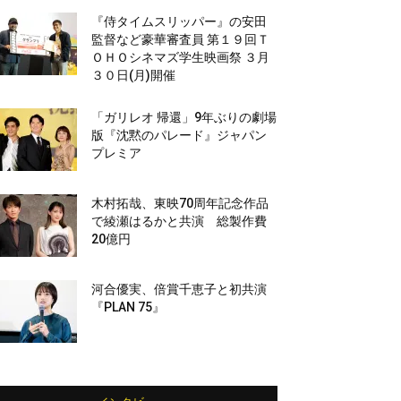
『侍タイムスリッパー』の安田
監督など豪華審査員 第１９回Ｔ
ＯＨＯシネマズ学生映画祭 ３月
３０日(月)開催
「ガリレオ 帰還」9年ぶりの劇場
版『沈黙のパレード』ジャパン
プレミア
木村拓哉、東映70周年記念作品
で綾瀬はるかと共演 総製作費
20億円
河合優実、倍賞千恵子と初共演
『PLAN 75』