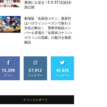
裏側にも迫る！3 月 27 日(金)全
国公開
劇場版「名探偵コナン」最新作
はハロウィンシーズンで賑わう
渋谷が舞台！ 警察学校組メン
バーも登場の『名探偵コナン ハ
ロウィンの花嫁』の魅力を徹底
解説
15,399
57,912
43,835
ファン
フォロワー
フォロワー
イベントレポート