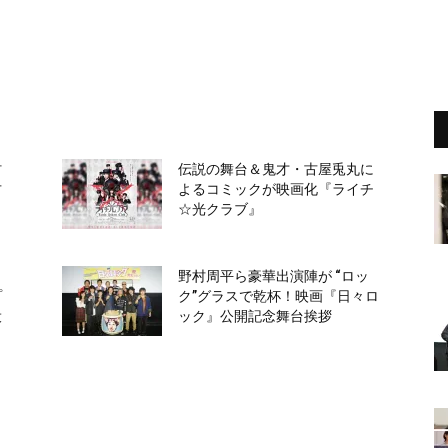
村
伝説の舞台＆鬼才・古屋兎丸に
古
よるコミックが映画化『ライチ
☆光クラブ』
ラ
野村周平ら豪華出演陣が “ロッ
プ
ク”グラスで乾杯！映画『日々ロ
役
ック』公開記念舞台挨拶