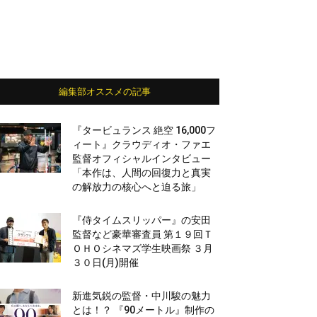
編集部オススメの記事
『タービュランス 絶空 16,000フ
ィート』クラウディオ・ファエ
監督オフィシャルインタビュー
「本作は、人間の回復力と真実
の解放力の核心へと迫る旅」
『侍タイムスリッパー』の安田
監督など豪華審査員 第１９回Ｔ
ＯＨＯシネマズ学生映画祭 ３月
３０日(月)開催
新進気鋭の監督・中川駿の魅力
とは！？ 『90メートル』制作の