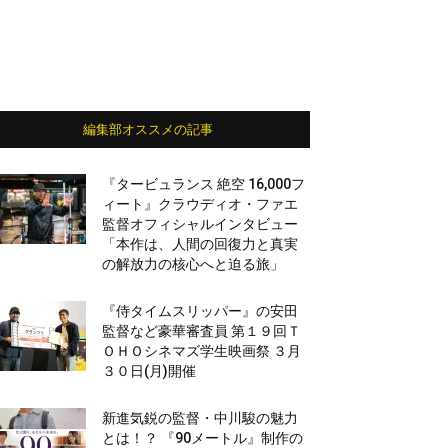
編集部オススメの記事
『タービュランス 絶空 16,000フ
ィート』クラウディオ・ファエ
監督オフィシャルインタビュー
「本作は、人間の回復力と真実
の解放力の核心へと迫る旅」
『侍タイムスリッパー』の安田
監督など豪華審査員 第１９回Ｔ
ＯＨＯシネマズ学生映画祭 ３月
３０日(月)開催
新進気鋭の監督・中川駿の魅力
とは！？ 『90メートル』制作の