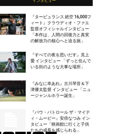
インタビュー
『タービュランス 絶空 16,000フ
ィート』クラウディオ・ファエ
監督オフィシャルインタビュー
「本作は、人間の回復力と真実
の解放力の核心へと迫る旅」
『すべての夜を思いだす』見上
愛 インタビュー 「ずっと住んで
いる街のような大事な場所」
『みなに幸あれ』古川琴音＆下
津優太監督 インタビュー 「ニュ
ージャンルホラー誕生」
『パウ・パトロール ザ・マイテ
ィ・ムービー』安倍なつみ イン
タビュー「映画館に行くと子供
たちの成長を感じられる」