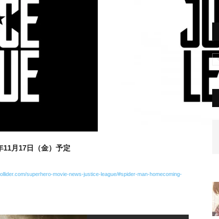
11月17日（金）予定
/collider.com/superhero-movie-news-justice-league/#spider-man-homecoming-