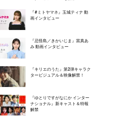
『#ミトヤマネ』玉城ティナ 動
画インタビュー
『忌怪島／きかいじま』當真あ
み 動画インタビュー
『キリエのうた』第2弾キャラク
タービジュアル＆映像解禁！
『ゆとりですがなにか インター
ナショナル』新キャスト＆特報
解禁