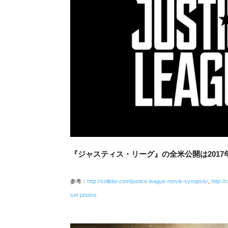
『ジャスティス・リーグ』の全米公開は2017年
参考：
http://collider.com/justice-league-movie-synopsis/
,
http:/
set-photos