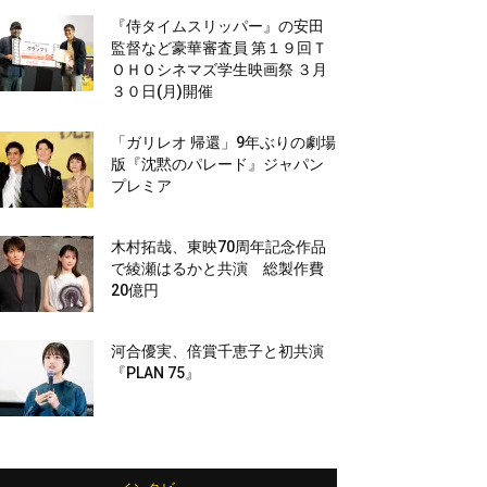
『侍タイムスリッパー』の安田
監督など豪華審査員 第１９回Ｔ
ＯＨＯシネマズ学生映画祭 ３月
３０日(月)開催
「ガリレオ 帰還」9年ぶりの劇場
版『沈黙のパレード』ジャパン
プレミア
木村拓哉、東映70周年記念作品
で綾瀬はるかと共演 総製作費
20億円
河合優実、倍賞千恵子と初共演
『PLAN 75』