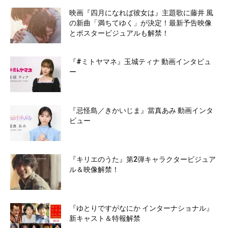
映画『四月になれば彼女は』主題歌に藤井 風
の新曲「満ちてゆく」が決定！最新予告映像
とポスタービジュアルも解禁！
『#ミトヤマネ』玉城ティナ 動画インタビュ
ー
『忌怪島／きかいじま』當真あみ 動画インタ
ビュー
『キリエのうた』第2弾キャラクタービジュア
ル＆映像解禁！
『ゆとりですがなにか インターナショナル』
新キャスト＆特報解禁