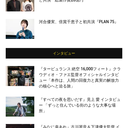
と共演 総製作費20億円
河合優実、倍賞千恵子と初共演『PLAN 75』
インタビュー
『タービュランス 絶空 16,000フィート』クラ
ウディオ・ファエ監督オフィシャルインタビ
ュー「本作は、人間の回復力と真実の解放力
の核心へと迫る旅」
『すべての夜を思いだす』見上 愛 インタビュ
ー 「ずっと住んでいる街のような大事な場
所」
『みなに幸あれ』古川琴音＆下津優太監督 イ