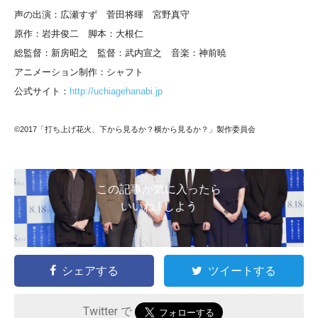
声の出演：広瀬すず 菅田将暉 宮野真守
原作：岩井俊二 脚本：大根仁
総監督：新房昭之 監督：武内宣之 音楽：神前暁
アニメーション制作：シャフト
公式サイト：
http://uchiagehanabi.jp
©2017「打ち上げ花火、下から見るか？横から見るか？」製作委員会
この記事が気に入ったら
いいね ! しよう
シェアする
ツイートする
Twitter で