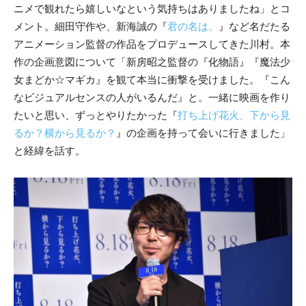
ニメで観れたら嬉しいなという気持ちはありましたね」とコ
メント。細田守作や、新海誠の『
君の名は。
』など名だたる
アニメーション監督の作品をプロデュースしてきた川村。本
作の企画意図について「新房昭之監督の『化物語』『魔法少
女まどか☆マギカ』を観て本当に衝撃を受けました。『こん
なビジュアルセンスの人がいるんだ』と。一緒に映画を作り
たいと思い、ずっとやりたかった『
打ち上げ花火、下から見
るか？横から見るか？
』の企画を持って会いに行きました」
と経緯を話す。