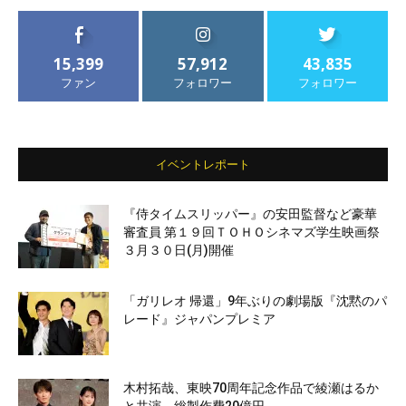
15,399
57,912
43,835
ファン
フォロワー
フォロワー
イベントレポート
『侍タイムスリッパー』の安田監督など豪華
審査員 第１９回ＴＯＨＯシネマズ学生映画祭
３月３０日(月)開催
「ガリレオ 帰還」9年ぶりの劇場版『沈黙のパ
レード』ジャパンプレミア
木村拓哉、東映70周年記念作品で綾瀬はるか