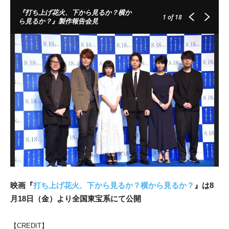
『打ち上げ花火、下から見るか？横か
1
of 18
ら見るか？』製作報告会見
映画『
打ち上げ花火、下から見るか？横から見るか？
』は8
月18日（金）より全国東宝系にて公開
【CREDIT】