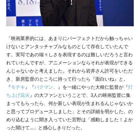
「映画業界的には、あまりにパーフェクトだから触っちゃい
けないとアンタッチャブルなものとして存在していたんで
す。実写であの瑞々しさを表現するのは難しいだろうと言わ
れていたんですが、アニメーションならそれが表現ができる
んじゃないかと考えました。それから岩井さん許可をいただ
き、新房監督のところに持って行ったら『面白いね』と。
『
モテキ
』『
バクマン。
』を一緒にやった大根仁監督が『
打
ち上げ花火
』の大ファンということで、3人の映画監督に集
まってもらったら、何か新しい表現が生まれるんじゃないか
と思ってプロデュースしました」とその詳細を明かした。の
めり込むように聞き入っていた宮野は「感動しました！よか
った聞けて...」と感心しきりだった。