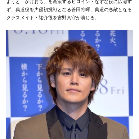
ようと「かけおち」を画策するヒロイン・なずな役に広瀬す
ず、典道役を声優初挑戦となる菅田将暉、典道の恋敵となる
クラスメイト・祐介役を宮野真守が演じる。