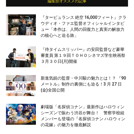
編集部オススメの記事
『タービュランス 絶空 16,000フィート』クラ
ウディオ・ファエ監督オフィシャルインタビ
ュー「本作は、人間の回復力と真実の解放力
の核心へと迫る旅」
『侍タイムスリッパー』の安田監督など豪華
審査員 第１９回ＴＯＨＯシネマズ学生映画祭
３月３０日(月)開催
新進気鋭の監督・中川駿の魅力とは！？ 『90
メートル』制作の裏側にも迫る！3 月 27 日
(金)全国公開
劇場版「名探偵コナン」最新作はハロウィン
シーズンで賑わう渋谷が舞台！ 警察学校組
メンバーも登場の『名探偵コナン ハロウィン
の花嫁』の魅力を徹底解説