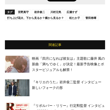
タグ
宮野真守
岩井俊二
川村元気
広瀬すず
打ち上げ花火、下から見るか？横から見るか？
松たか子
菅田将暉
関連記事
映画『四月になれば彼女は』主題歌に藤井 風の
新曲「満ちてゆく」が決定！最新予告映像とポ
スタービジュアルも解禁！
『キリエのうた』岩井俊二監督 インタビュー
新しいフォークの形
『リボルバー・リリー』行定勲監督 インタビュ