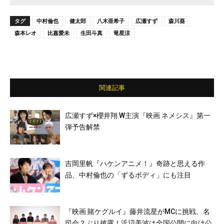
タグ
中村倫也
健太郎
八木亜希子
広瀬すず
森川葵
森本レオ
比嘉愛未
生田斗真
竜星涼
関連記事
広瀬すず×櫻井翔 W主演『映画 ネメシス』第一
弾予告解禁
吉岡里帆『ハケンアニメ！』奇跡と思える作
品、中村倫也の「ずるボディ」にも注目
『映画 賭ケグルイ』藤井流星がMCに挑戦、名
司会？ぶり披露！浜辺美波は全国公開に向け公