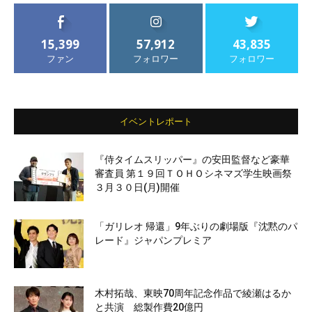
15,399
57,912
43,835
ファン
フォロワー
フォロワー
イベントレポート
『侍タイムスリッパー』の安田監督など豪華
審査員 第１９回ＴＯＨＯシネマズ学生映画祭
３月３０日(月)開催
「ガリレオ 帰還」9年ぶりの劇場版『沈黙のパ
レード』ジャパンプレミア
木村拓哉、東映70周年記念作品で綾瀬はるか
と共演 総製作費20億円