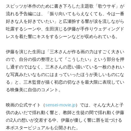
スピッツが本作のために書き下ろした主題歌「歌ウサギ」が
流れる予告編には、「振り向いてもらえなくても、今は一番
好きな人を好きでいたい」と広瀬扮する響が涙を流しながら
吐露するシーンや、生田演じる伊藤が手作りウェディングド
レスを着た響にキスをするシーンなどが収められている。
伊藤を演じた生田は「三木さんが作る画の力はすごく大きい
ので、自分の役の整理として『こうしたい』という部分を押
し通すのではなく、三木さんの思い描いている一枚のきれい
な写真みたいなものにはまっていったほうが美しいものにな
る」と、三木監督が描く初恋の切なさを最大限に表現してい
る映像美に自信のコメント。
映画の公式サイト（
sensei-movie.jp
）では、そんな大人と子
供のあいだで揺れ動く響と、教師と生徒の間で揺れ動く伊藤
の2人の想いが交差する中、伊藤が優しく響に唇を近づける
本ポスタービジュアルも公開された。