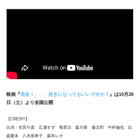
映画『
先生！、、、好きになってもいいですか？
』は10月28
日（土）より全国公開
【CREDIT】
出演：生田斗真 広瀬すず 竜星涼 森川葵 健太郎 中村倫也 比
嘉愛未 八木亜希子 森本レオ