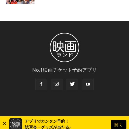
No.1映画チケット予約アプリ
アプリでカンタン予約！
開く
© Copyright 2018 Eigaland, inc. All Rights Reserved.
試写会・グッズが当たる♪