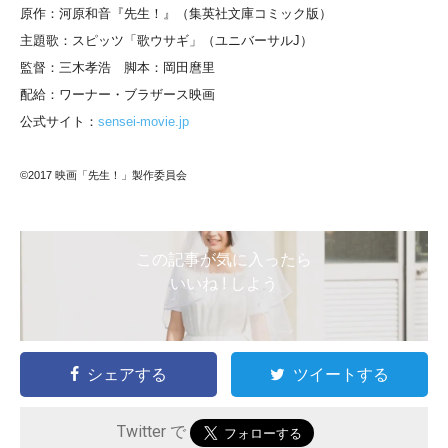
原作：河原和音『先生！』（集英社文庫コミック版）
主題歌：スピッツ「歌ウサギ」（ユニバーサルJ）
監督：三木孝浩 脚本：岡田麿里
配給：ワーナー・ブラザース映画
公式サイト：
sensei-movie.jp
©2017 映画「先生！」製作委員会
この記事が気に入ったら
いいね ! しよう
シェアする
ツイートする
Twitter で