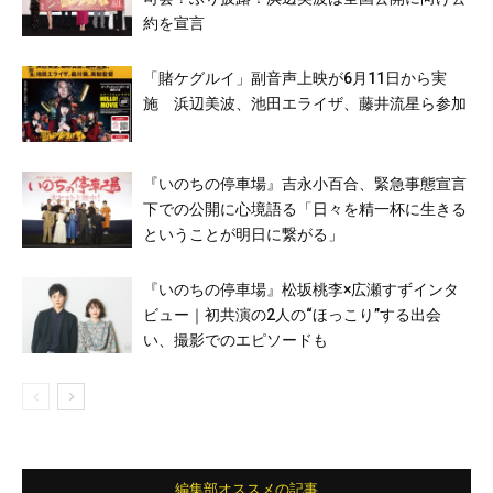
約を宣言
「賭ケグルイ」副音声上映が6月11日から実
施 浜辺美波、池田エライザ、藤井流星ら参加
『いのちの停車場』吉永小百合、緊急事態宣言
下での公開に心境語る「日々を精一杯に生きる
ということが明日に繋がる」
『いのちの停車場』松坂桃李×広瀬すずインタ
ビュー｜初共演の2人の“ほっこり”する出会
い、撮影でのエピソードも
編集部オススメの記事