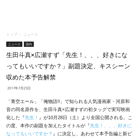
トップ
ニュース
ニュース
国内
生田斗真×広瀬すず「先生！、、、好きにな
ってもいいですか？」副題決定、キスシーン
収めた本予告解禁
2017年7月25日
「青空エール」「俺物語!!」で知られる人気漫画家・河原和
音の同名原作を、生田斗真×広瀬すずの初タッグで実写映画
化した『
先生！
』が10月28日（土）より全国公開される。こ
の度、本作の副題を加えたタイトルが『
先生！、、、好きに
なってもいいですか？
』に決定し、あわせて本予告編と新ビ