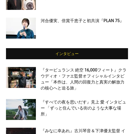
河合優実、倍賞千恵子と初共演『PLAN 75』
インタビュー
『タービュランス 絶空 16,000フィート』クラ
ウディオ・ファエ監督オフィシャルインタビ
ュー「本作は、人間の回復力と真実の解放力
の核心へと迫る旅」
『すべての夜を思いだす』見上 愛 インタビュ
ー 「ずっと住んでいる街のような大事な場
所」
『みなに幸あれ』古川琴音＆下津優太監督 イ