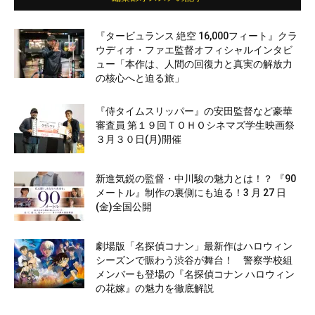
『タービュランス 絶空 16,000フィート』クラ
ウディオ・ファエ監督オフィシャルインタビ
ュー「本作は、人間の回復力と真実の解放力
の核心へと迫る旅」
『侍タイムスリッパー』の安田監督など豪華
審査員 第１９回ＴＯＨＯシネマズ学生映画祭
３月３０日(月)開催
新進気鋭の監督・中川駿の魅力とは！？ 『90
メートル』制作の裏側にも迫る！3 月 27 日
(金)全国公開
劇場版「名探偵コナン」最新作はハロウィン
シーズンで賑わう渋谷が舞台！ 警察学校組
メンバーも登場の『名探偵コナン ハロウィン
の花嫁』の魅力を徹底解説