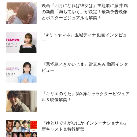
映画『四月になれば彼女は』主題歌に藤井 風
の新曲「満ちてゆく」が決定！最新予告映像
とポスタービジュアルも解禁！
『#ミトヤマネ』玉城ティナ 動画インタビュ
ー
『忌怪島／きかいじま』當真あみ 動画インタ
ビュー
『キリエのうた』第2弾キャラクタービジュア
ル＆映像解禁！
『ゆとりですがなにか インターナショナル』
新キャスト＆特報解禁