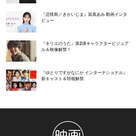
『忌怪島／きかいじま』當真あみ 動画インタ
ビュー
『キリエのうた』第2弾キャラクタービジュア
ル＆映像解禁！
『ゆとりですがなにか インターナショナル』
新キャスト＆特報解禁