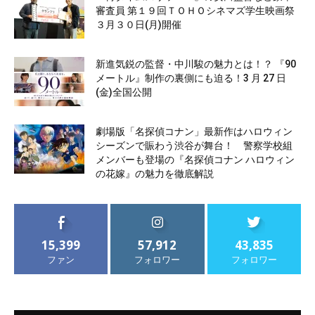
審査員 第１９回ＴＯＨＯシネマズ学生映画祭
３月３０日(月)開催
新進気鋭の監督・中川駿の魅力とは！？ 『90
メートル』制作の裏側にも迫る！3 月 27 日
(金)全国公開
劇場版「名探偵コナン」最新作はハロウィン
シーズンで賑わう渋谷が舞台！ 警察学校組
メンバーも登場の『名探偵コナン ハロウィン
の花嫁』の魅力を徹底解説
15,399
57,912
43,835
ファン
フォロワー
フォロワー