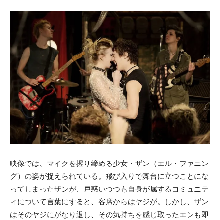
映像では、マイクを握り締める少女・ザン（エル・ファニン
グ）の姿が捉えられている。飛び入りで舞台に立つことにな
ってしまったザンが、戸惑いつつも
自身が属するコミュニテ
ィについて言葉にすると
、客席からはヤジが。しかし、
ザン
はそのヤジにがなり返し、その気持ちを感じ取ったエンも即