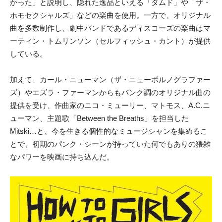
かった
」と説明し、隠れた逸品といえる「
ダムド」
や「
ザ・
ホモセクシャルズ」
などの楽曲を使用。一方で、オリジナル
曲を多数制作し、劇中バンドであるディスコーズの楽曲は
マ
ーティン・トムリンソン（セルフィッシュ・カント）
が提供
している。
加えて、カール・ニューマン（ザ・ニューポルノグラファー
ズ）
や
エズラ・ファーマン
からもパンク調のオリジナル曲の
提供を受け、作曲家の
ニコ・ミューリー
、
マトモス
、
A.C.ニ
ューマン
、主題歌「Between the Breaths」を担当した
Mitski…
と、今を生きる個性的なミュージシャンを集めるこ
とで、初期のパンク・シーンが持っていた何でもありの猥雑
なパワーを映画に持ち込んだ。