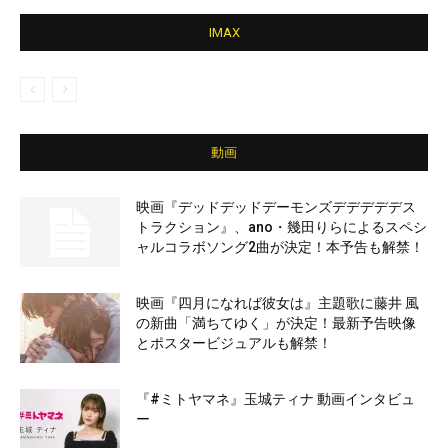
IMAX
動画
映画『デッドデッドデーモンズデデデデデス
トラクション』、ano・幾田りらによるスペシ
ャルコラボソング2曲が決定！本予告も解禁！
映画『四月になれば彼女は』主題歌に藤井 風
の新曲「満ちてゆく」が決定！最新予告映像
とポスタービジュアルも解禁！
『#ミトヤマネ』玉城ティナ 動画インタビュ
ー