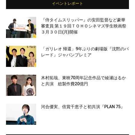
イベントレポート
『侍タイムスリッパー』の安田監督など豪華
審査員 第１９回ＴＯＨＯシネマズ学生映画祭
３月３０日(月)開催
「ガリレオ 帰還」9年ぶりの劇場版『沈黙のパ
レード』ジャパンプレミア
木村拓哉、東映70周年記念作品で綾瀬はるか
と共演 総製作費20億円
河合優実、倍賞千恵子と初共演『PLAN 75』