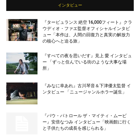
インタビュー
『タービュランス 絶空 16,000フィート』クラ
ウディオ・ファエ監督オフィシャルインタビ
ュー「本作は、人間の回復力と真実の解放力
の核心へと迫る旅」
『すべての夜を思いだす』見上 愛 インタビュ
ー 「ずっと住んでいる街のような大事な場
所」
『みなに幸あれ』古川琴音＆下津優太監督 イ
ンタビュー 「ニュージャンルホラー誕生」
『パウ・パトロール ザ・マイティ・ムービ
ー』安倍なつみ インタビュー「映画館に行く
と子供たちの成長を感じられる」