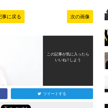
記事に戻る
次の画像
この記事が気に入ったら
いいね ! しよう
ツイートする
で