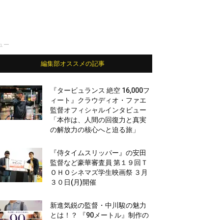
ュー
編集部オススメの記事
『タービュランス 絶空 16,000フ
ィート』クラウディオ・ファエ
監督オフィシャルインタビュー
「本作は、人間の回復力と真実
の解放力の核心へと迫る旅」
『侍タイムスリッパー』の安田
監督など豪華審査員 第１９回Ｔ
ＯＨＯシネマズ学生映画祭 ３月
３０日(月)開催
新進気鋭の監督・中川駿の魅力
とは！？ 『90メートル』制作の