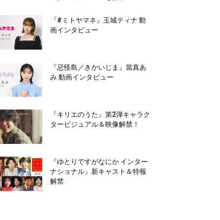
『#ミトヤマネ』玉城ティナ 動
画インタビュー
『忌怪島／きかいじま』當真あ
み 動画インタビュー
『キリエのうた』第2弾キャラク
タービジュアル＆映像解禁！
『ゆとりですがなにか インター
ナショナル』新キャスト＆特報
解禁