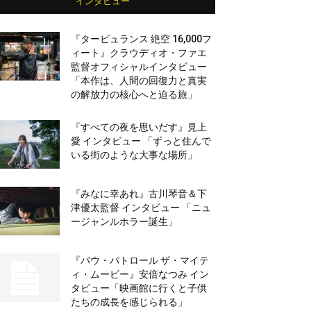
インタビュー
『タービュランス 絶空 16,000フ
ィート』クラウディオ・ファエ
監督オフィシャルインタビュー
「本作は、人間の回復力と真実
の解放力の核心へと迫る旅」
『すべての夜を思いだす』見上
愛 インタビュー 「ずっと住んで
いる街のような大事な場所」
『みなに幸あれ』古川琴音＆下
津優太監督 インタビュー 「ニュ
ージャンルホラー誕生」
『パウ・パトロール ザ・マイテ
ィ・ムービー』安倍なつみ イン
タビュー「映画館に行くと子供
たちの成長を感じられる」