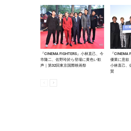
『CINEMA FIGHTERS』小林直己、今
『CINEMA
市隆二、佐野玲於ら登場に黄色い歓
優業に意欲
声｜第32回東京国際映画祭
小林直己、
賛