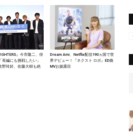
 FIGHTERS』今市隆二、俳
Dream Ami、Netflix配信190ヵ国で世
「長編にも挑戦したい」
界デビュー！『ネクスト ロボ』ED曲
佐野玲於、佐藤大樹も絶
MVお披露目