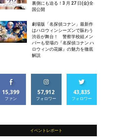
裏側にも迫る！3 月 27 日(金)全
国公開
劇場版「名探偵コナン」最新作
はハロウィンシーズンで賑わう
渋谷が舞台！ 警察学校組メン
バーも登場の『名探偵コナン ハ
ロウィンの花嫁』の魅力を徹底
解説
15,399
57,912
43,835
ファン
フォロワー
フォロワー
イベントレポート