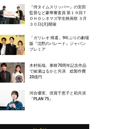
『侍タイムスリッパー』の安田
監督など豪華審査員 第１９回Ｔ
ＯＨＯシネマズ学生映画祭 ３月
３０日(月)開催
「ガリレオ 帰還」9年ぶりの劇場
版『沈黙のパレード』ジャパン
プレミア
木村拓哉、東映70周年記念作品
で綾瀬はるかと共演 総製作費
20億円
河合優実、倍賞千恵子と初共演
『PLAN 75』