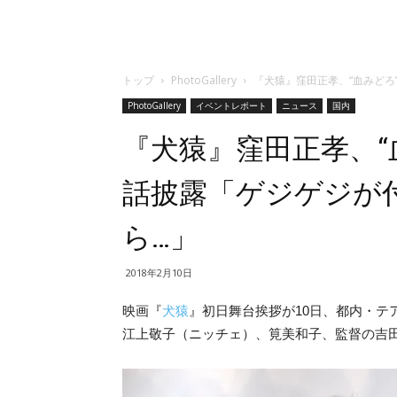
トップ
PhotoGallery
『犬猿』窪田正孝、“血みど
PhotoGallery
イベントレポート
ニュース
国内
『犬猿』窪田正孝、“
話披露「ゲジゲジが
ら…」
2018年2月10日
映画『
犬猿
』初日舞台挨拶が10日、都内・テ
江上敬子（ニッチェ）、筧美和子、監督の吉