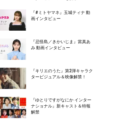
『#ミトヤマネ』玉城ティナ 動
画インタビュー
『忌怪島／きかいじま』當真あ
み 動画インタビュー
『キリエのうた』第2弾キャラク
タービジュアル＆映像解禁！
『ゆとりですがなにか インター
ナショナル』新キャスト＆特報
解禁