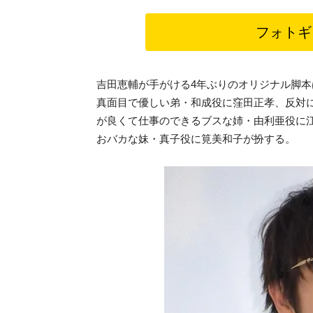
フォトギ
吉田恵輔が手がける4年ぶりのオリジナル脚
真面目で優しい弟・和成役に窪田正孝、反対
が良くて仕事のできるブスな姉・由利亜役に
おバカな妹・真子役に筧美和子が扮する。