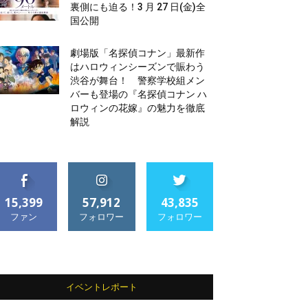
裏側にも迫る！3 月 27 日(金)全
国公開
劇場版「名探偵コナン」最新作
はハロウィンシーズンで賑わう
渋谷が舞台！ 警察学校組メン
バーも登場の『名探偵コナン ハ
ロウィンの花嫁』の魅力を徹底
解説
15,399
57,912
43,835
ファン
フォロワー
フォロワー
イベントレポート