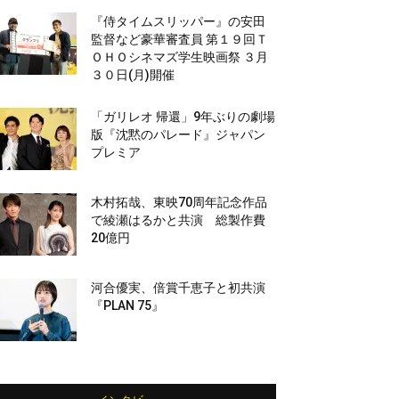
『侍タイムスリッパー』の安田
監督など豪華審査員 第１９回Ｔ
ＯＨＯシネマズ学生映画祭 ３月
３０日(月)開催
「ガリレオ 帰還」9年ぶりの劇場
版『沈黙のパレード』ジャパン
プレミア
木村拓哉、東映70周年記念作品
で綾瀬はるかと共演 総製作費
20億円
河合優実、倍賞千恵子と初共演
『PLAN 75』