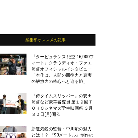
編集部オススメの記事
『タービュランス 絶空 16,000フ
ィート』クラウディオ・ファエ
監督オフィシャルインタビュー
「本作は、人間の回復力と真実
の解放力の核心へと迫る旅」
『侍タイムスリッパー』の安田
監督など豪華審査員 第１９回Ｔ
ＯＨＯシネマズ学生映画祭 ３月
３０日(月)開催
新進気鋭の監督・中川駿の魅力
とは！？ 『90メートル』制作の