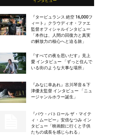
インタビュー
『タービュランス 絶空 16,000フ
ィート』クラウディオ・ファエ
監督オフィシャルインタビュー
「本作は、人間の回復力と真実
の解放力の核心へと迫る旅」
『すべての夜を思いだす』見上
愛 インタビュー 「ずっと住んで
いる街のような大事な場所」
『みなに幸あれ』古川琴音＆下
津優太監督 インタビュー 「ニュ
ージャンルホラー誕生」
『パウ・パトロール ザ・マイテ
ィ・ムービー』安倍なつみ イン
タビュー「映画館に行くと子供
たちの成長を感じられる」