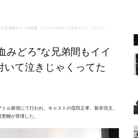
ろ”な兄弟間もイイ話披露「ゲジゲジが付いて泣きじゃくってたら…」
血みどろ”な兄弟間もイイ
付いて泣きじゃくってた
アトル新宿にて行われ、キャストの窪田正孝、新井浩文、
田恵輔が登壇した。