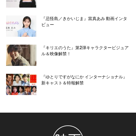
『忌怪島／きかいじま』當真あみ 動画インタ
ビュー
『キリエのうた』第2弾キャラクタービジュア
ル＆映像解禁！
『ゆとりですがなにか インターナショナル』
新キャスト＆特報解禁