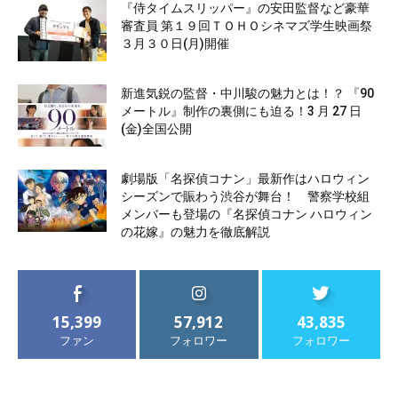
『侍タイムスリッパー』の安田監督など豪華
審査員 第１９回ＴＯＨＯシネマズ学生映画祭
３月３０日(月)開催
新進気鋭の監督・中川駿の魅力とは！？ 『90
メートル』制作の裏側にも迫る！3 月 27 日
(金)全国公開
劇場版「名探偵コナン」最新作はハロウィン
シーズンで賑わう渋谷が舞台！ 警察学校組
メンバーも登場の『名探偵コナン ハロウィン
の花嫁』の魅力を徹底解説
15,399
57,912
43,835
ファン
フォロワー
フォロワー