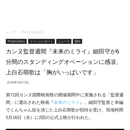
トップ
PhotoGallery
PhotoGallery
イベントレポート
ニュース
国内
カンヌ監督週間『未来のミライ』細田守が6
分間のスタンディングオベーションに感涙、
上白石萌歌は「胸がいっぱいです」
2018年5月17日
第71回カンヌ国際映画祭の開催期間中に実施される「監督週
間」に選出された映画『
未来のミライ
』。細田守監督と本編
でくんちゃん役を演じた上白石萌歌が招待を受け、現地時間
5月16日（水）に2回の公式上映が行われた。