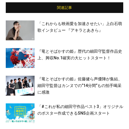
関連記事
「これからも映画愛を加速させたい」上白石萌
歌インタビュー 『アキラとあきら』
『竜とそばかすの姫』歴代の細田守監督作品史
上、興収No.1確実の大ヒットスタート！
『竜とそばかすの姫』佐藤健ら声優陣が集結、
細田守監督はカンヌでの”14分間”もの拍手喝采
に感激
「#これが私の細田守作品ベスト3」オリジナル
のポスター作成できるSNS企画スタート