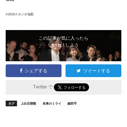
©2018スタジオ地図
この記事が気に入ったら
いいね ! しよう
シェアする
ツイートする
Twitter で
タグ
上白石萌歌
未来のミライ
細田守