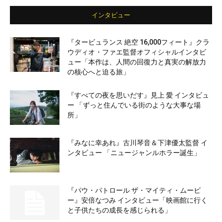
インタビュー
『タービュランス 絶空 16,000フィート』クラ
ウディオ・ファエ監督オフィシャルインタビ
ュー「本作は、人間の回復力と真実の解放力
の核心へと迫る旅」
『すべての夜を思いだす』見上 愛 インタビュ
ー 「ずっと住んでいる街のような大事な場
所」
『みなに幸あれ』古川琴音＆下津優太監督 イ
ンタビュー 「ニュージャンルホラー誕生」
『パウ・パトロール ザ・マイティ・ムービ
ー』安倍なつみ インタビュー「映画館に行く
と子供たちの成長を感じられる」