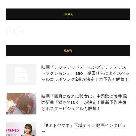
IMAX
動画
映画『デッドデッドデーモンズデデデデデス
トラクション』、ano・幾田りらによるスペシ
ャルコラボソング2曲が決定！本予告も解禁！
映画『四月になれば彼女は』主題歌に藤井 風
の新曲「満ちてゆく」が決定！最新予告映像
とポスタービジュアルも解禁！
『#ミトヤマネ』玉城ティナ 動画インタビュ
ー