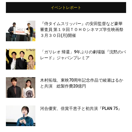
イベントレポート
『侍タイムスリッパー』の安田監督など豪華
審査員 第１９回ＴＯＨＯシネマズ学生映画祭
３月３０日(月)開催
「ガリレオ 帰還」9年ぶりの劇場版『沈黙のパ
レード』ジャパンプレミア
木村拓哉、東映70周年記念作品で綾瀬はるか
と共演 総製作費20億円
河合優実、倍賞千恵子と初共演『PLAN 75』