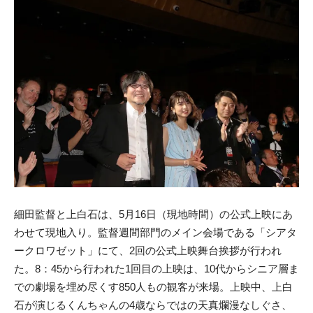
細田監督と上白石は、5月16日（現地時間）の公式上映にあ
わせて現地入り。監督週間部門のメイン会場である「シアタ
ークロワゼット」にて、2回の公式上映舞台挨拶が行われ
た。8：45から行われた1回目の上映は、10代からシニア層ま
での劇場を埋め尽くす850人もの観客が来場。上映中、上白
石が演じるくんちゃんの4歳ならではの天真爛漫なしぐさ、