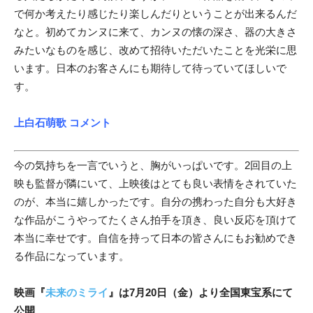
で何か考えたり感じたり楽しんだりということが出来るんだ
なと。初めてカンヌに来て、カンヌの懐の深さ、器の大きさ
みたいなものを感じ、改めて招待いただいたことを光栄に思
います。日本のお客さんにも期待して待っていてほしいで
す。
上白石萌歌 コメント
今の気持ちを一言でいうと、胸がいっぱいです。2回目の上
映も監督が隣にいて、上映後はとても良い表情をされていた
のが、本当に嬉しかったです。自分の携わった自分も大好き
な作品がこうやってたくさん拍手を頂き、良い反応を頂けて
本当に幸せです。自信を持って日本の皆さんにもお勧めでき
る作品になっています。
映画『
未来のミライ
』は7月20日（金）より全国東宝系にて
公開