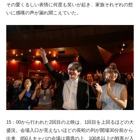
その愛くるしい表情に何度も笑いが起き、家族それぞれの想
いに感嘆の声が漏れ聞こえていた。
15：00から行われた2回目の上映は、1回目を上回るほどの大
盛況。会場入口が見えないほどの長蛇の列が開場30分前から
出来、850人キャパの会場は満席の上、100名以上の観客が入