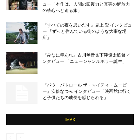
ュー「本作は、人間の回復力と真実の解放力
の核心へと迫る旅」
『すべての夜を思いだす』見上 愛 インタビュ
ー 「ずっと住んでいる街のような大事な場
所」
『みなに幸あれ』古川琴音＆下津優太監督 イ
ンタビュー 「ニュージャンルホラー誕生」
『パウ・パトロール ザ・マイティ・ムービ
ー』安倍なつみ インタビュー「映画館に行く
と子供たちの成長を感じられる」
IMAX