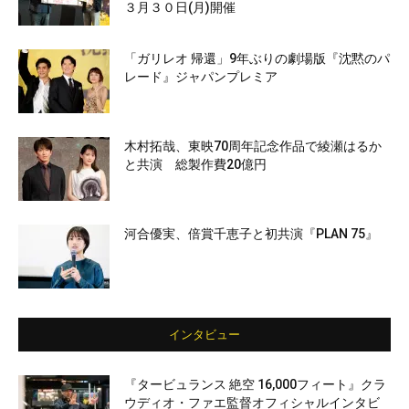
３月３０日(月)開催
「ガリレオ 帰還」9年ぶりの劇場版『沈黙のパ
レード』ジャパンプレミア
木村拓哉、東映70周年記念作品で綾瀬はるか
と共演 総製作費20億円
河合優実、倍賞千恵子と初共演『PLAN 75』
インタビュー
『タービュランス 絶空 16,000フィート』クラ
ウディオ・ファエ監督オフィシャルインタビ