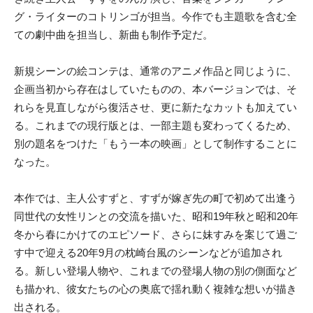
グ・
ライターのコトリンゴが担当。今作でも主題歌を含む全
ての劇中曲を担当
し、新曲も制作予定だ。
新規シーンの絵コンテは、通常のアニメ作品と同じように、
企画当初
から存在はしていたものの、本バージョンでは、そ
れらを見直しな
がら復活させ、更に新たなカットも加えてい
る。
これまでの現行版とは、一部主題も変わってくるため、
別の題名をつけた「もう一本の映画」
として制作することに
なった。
本作では、主人公すずと、すずが嫁ぎ先の町で初めて出逢う
同世代
の女性リンとの交流を描いた、
昭和19年秋と昭和20年
冬から春にかけてのエピソード、さらに
妹すみを案じて過ご
す中で迎える20年9月の枕崎台風のシーンな
どが追加され
る。新しい登場人物や、これまでの登場人物の別の側面など
も描かれ、
彼女たちの心の奥底で揺れ動く複雑な想いが描き
出される。