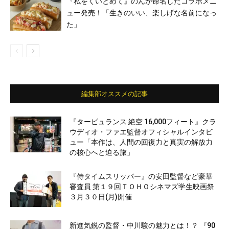
『私をくいとめて』のんが命名したコラボメニ
ュー発売！「生きのいい、楽しげな名前になっ
た」
編集部オススメの記事
『タービュランス 絶空 16,000フィート』クラ
ウディオ・ファエ監督オフィシャルインタビ
ュー「本作は、人間の回復力と真実の解放力
の核心へと迫る旅」
『侍タイムスリッパー』の安田監督など豪華
審査員 第１９回ＴＯＨＯシネマズ学生映画祭
３月３０日(月)開催
新進気鋭の監督・中川駿の魅力とは！？ 『90