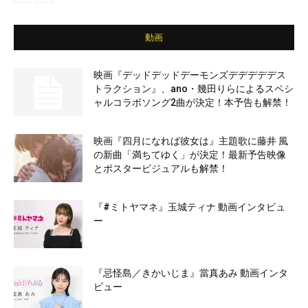
動画
映画『デッドデッドデーモンズデデデデデス
トラクション』、ano・幾田りらによるスペシ
ャルコラボソング2曲が決定！本予告も解禁！
映画『四月になれば彼女は』主題歌に藤井 風
の新曲「満ちてゆく」が決定！最新予告映像
とポスタービジュアルも解禁！
『#ミトヤマネ』玉城ティナ 動画インタビュ
ー
『忌怪島／きかいじま』當真あみ 動画インタ
ビュー