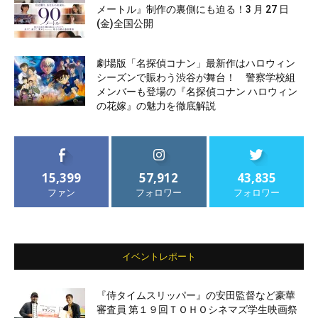
メートル』制作の裏側にも迫る！3 月 27 日
(金)全国公開
劇場版「名探偵コナン」最新作はハロウィン
シーズンで賑わう渋谷が舞台！ 警察学校組
メンバーも登場の『名探偵コナン ハロウィン
の花嫁』の魅力を徹底解説
15,399
57,912
43,835
ファン
フォロワー
フォロワー
イベントレポート
『侍タイムスリッパー』の安田監督など豪華
審査員 第１９回ＴＯＨＯシネマズ学生映画祭