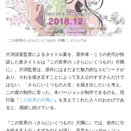
「この世界の（さらにいくつもの）片隅に」ビジュアル
片渕須直監督によるタイトル案を、原作者・こうの史代が快
諾し
た新タイトルは『この世界の（さらにいくつもの）片隅
に』。片渕監督は、原作にはまだまだ魅力的なエピソードが
あり、それを
描き足すことによって主人公のすずさんだけで
はない、「さらにい
くつもの人生」を描き出したいと考え、
この度の制作に至った。本バージョンが制作できるのも、現
行版『
この世界の片隅に
』を支えてくれた人々のおかげであ
ると、感謝し続けている。
『この世界の（さらにいくつもの）片隅に』では、前作に引
き続き
主人公・すずをのんが演じ、音楽をシンガー・ソン