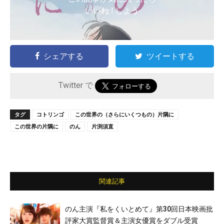
いいね ! しよう
シェアする
ツイートする
Twitter で
タグ
コトリンゴ
この世界の（さらにいくつもの）片隅に
この世界の片隅に
のん
片渕須直
関連記事
のん主演『私をくいとめて』第30回日本映画批
評家大賞監督賞＆主演女優賞をダブル受賞