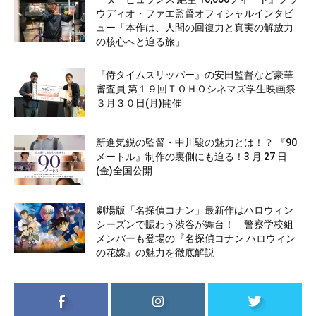
ウディオ・ファエ監督オフィシャルインタビ
ュー「本作は、人間の回復力と真実の解放力
の核心へと迫る旅」
『侍タイムスリッパー』の安田監督など豪華
審査員 第１９回ＴＯＨＯシネマズ学生映画祭
３月３０日(月)開催
新進気鋭の監督・中川駿の魅力とは！？ 『90
メートル』制作の裏側にも迫る！3 月 27 日
(金)全国公開
劇場版「名探偵コナン」最新作はハロウィン
シーズンで賑わう渋谷が舞台！ 警察学校組
メンバーも登場の『名探偵コナン ハロウィン
の花嫁』の魅力を徹底解説