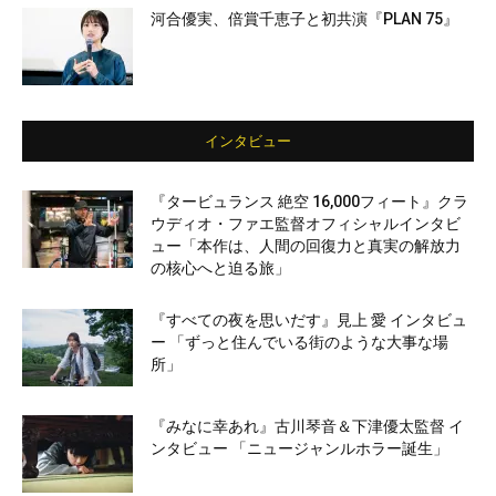
河合優実、倍賞千恵子と初共演『PLAN 75』
インタビュー
『タービュランス 絶空 16,000フィート』クラ
ウディオ・ファエ監督オフィシャルインタビ
ュー「本作は、人間の回復力と真実の解放力
の核心へと迫る旅」
『すべての夜を思いだす』見上 愛 インタビュ
ー 「ずっと住んでいる街のような大事な場
所」
『みなに幸あれ』古川琴音＆下津優太監督 イ
ンタビュー 「ニュージャンルホラー誕生」