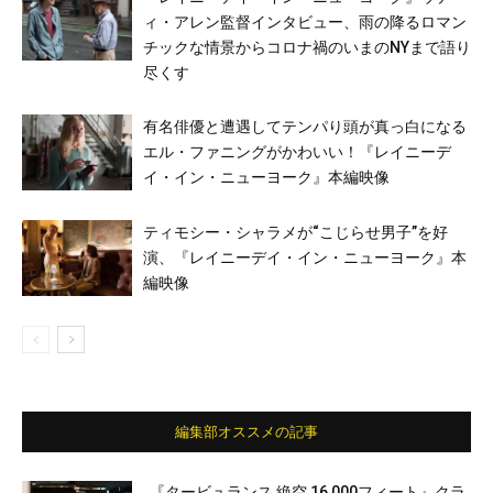
ィ・アレン監督インタビュー、雨の降るロマン
チックな情景からコロナ禍のいまのNYまで語り
尽くす
有名俳優と遭遇してテンパり頭が真っ白になる
エル・ファニングがかわいい！『レイニーデ
イ・イン・ニューヨーク』本編映像
ティモシー・シャラメが“こじらせ男子”を好
演、『レイニーデイ・イン・ニューヨーク』本
編映像
編集部オススメの記事
『タービュランス 絶空 16,000フィート』クラ