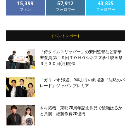
15,399
57,912
43,835
ファン
フォロワー
フォロワー
イベントレポート
『侍タイムスリッパー』の安田監督など豪華
審査員 第１９回ＴＯＨＯシネマズ学生映画祭
３月３０日(月)開催
「ガリレオ 帰還」9年ぶりの劇場版『沈黙のパ
レード』ジャパンプレミア
木村拓哉、東映70周年記念作品で綾瀬はるか
と共演 総製作費20億円