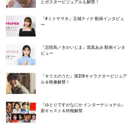
とポスタービジュアルも解禁！
『#ミトヤマネ』玉城ティナ 動画インタビュ
ー
『忌怪島／きかいじま』當真あみ 動画インタ
ビュー
『キリエのうた』第2弾キャラクタービジュア
ル＆映像解禁！
『ゆとりですがなにか インターナショナル』
新キャスト＆特報解禁