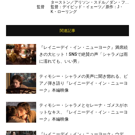
ターストン／アリソン・スドル／ダン・フォ
監督
監督：デイビッド・イェーツ／原作：J・
グラー／エズラ・ミラー／クラウディア・キ
K・ローリング
ム／ジュード・ロウ／ジョニー・デップ ほ
か （日本語吹き替え） 宮野真守／伊藤静／
間宮康弘／遠藤綾／武藤正史／森川智之／平
田広明／森なな子／江口拓也／大地葉 ほか
関連記事
『レイニーデイ・イン・ニューヨーク』満席続
きの大ヒット！SNSで絶賛の声「シャラメは雨
に濡れても、いい男」
ティモシー・シャラメの美声に聞き惚れる、ピ
アノ弾き語り『レイニーデイ・イン・ニューヨ
ーク』本編映像
ティモシー・シャラメとセレーナ・ゴメスがホ
ットなキス、『レイニーデイ・イン・ニューヨ
ーク』本編映像
『レイニーデイ・イン・ニューヨーク』ウデ