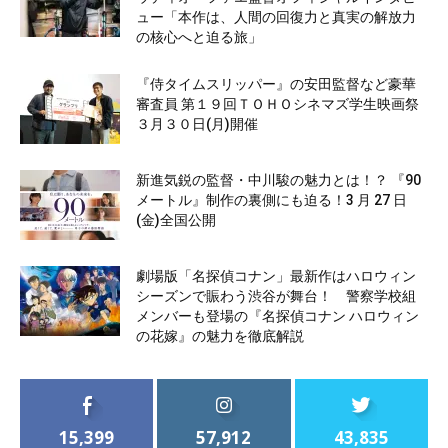
ュー「本作は、人間の回復力と真実の解放力
の核心へと迫る旅」
『侍タイムスリッパー』の安田監督など豪華
審査員 第１９回ＴＯＨＯシネマズ学生映画祭
３月３０日(月)開催
新進気鋭の監督・中川駿の魅力とは！？ 『90
メートル』制作の裏側にも迫る！3 月 27 日
(金)全国公開
劇場版「名探偵コナン」最新作はハロウィン
シーズンで賑わう渋谷が舞台！ 警察学校組
メンバーも登場の『名探偵コナン ハロウィン
の花嫁』の魅力を徹底解説
15,399
57,912
43,835