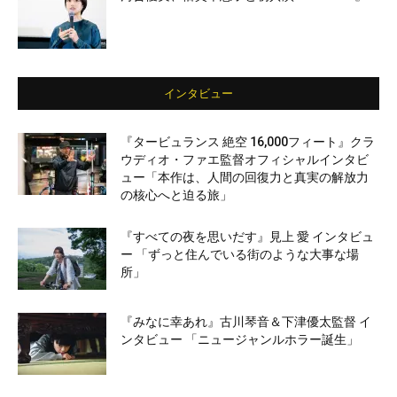
インタビュー
『タービュランス 絶空 16,000フィート』クラ
ウディオ・ファエ監督オフィシャルインタビ
ュー「本作は、人間の回復力と真実の解放力
の核心へと迫る旅」
『すべての夜を思いだす』見上 愛 インタビュ
ー 「ずっと住んでいる街のような大事な場
所」
『みなに幸あれ』古川琴音＆下津優太監督 イ
ンタビュー 「ニュージャンルホラー誕生」