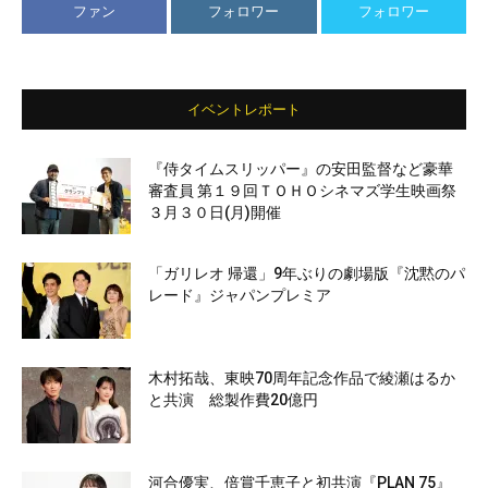
ファン
フォロワー
フォロワー
イベントレポート
『侍タイムスリッパー』の安田監督など豪華
審査員 第１９回ＴＯＨＯシネマズ学生映画祭
３月３０日(月)開催
「ガリレオ 帰還」9年ぶりの劇場版『沈黙のパ
レード』ジャパンプレミア
木村拓哉、東映70周年記念作品で綾瀬はるか
と共演 総製作費20億円
河合優実、倍賞千恵子と初共演『PLAN 75』