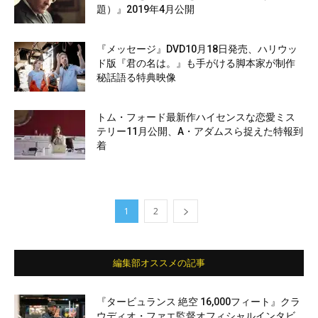
題）』2019年4月公開
『メッセージ』DVD10月18日発売、ハリウッ
ド版『君の名は。』も手がける脚本家が制作
秘話語る特典映像
トム・フォード最新作ハイセンスな恋愛ミス
テリー11月公開、A・アダムスら捉えた特報到
着
1
2
編集部オススメの記事
『タービュランス 絶空 16,000フィート』クラ
ウディオ・ファエ監督オフィシャルインタビ