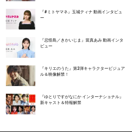
『#ミトヤマネ』玉城ティナ 動画インタビュ
ー
『忌怪島／きかいじま』當真あみ 動画インタ
ビュー
『キリエのうた』第2弾キャラクタービジュア
ル＆映像解禁！
『ゆとりですがなにか インターナショナル』
新キャスト＆特報解禁