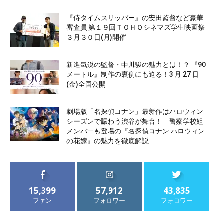
『侍タイムスリッパー』の安田監督など豪華
審査員 第１９回ＴＯＨＯシネマズ学生映画祭
３月３０日(月)開催
新進気鋭の監督・中川駿の魅力とは！？ 『90
メートル』制作の裏側にも迫る！3 月 27 日
(金)全国公開
劇場版「名探偵コナン」最新作はハロウィン
シーズンで賑わう渋谷が舞台！ 警察学校組
メンバーも登場の『名探偵コナン ハロウィン
の花嫁』の魅力を徹底解説
15,399
57,912
43,835
ファン
フォロワー
フォロワー