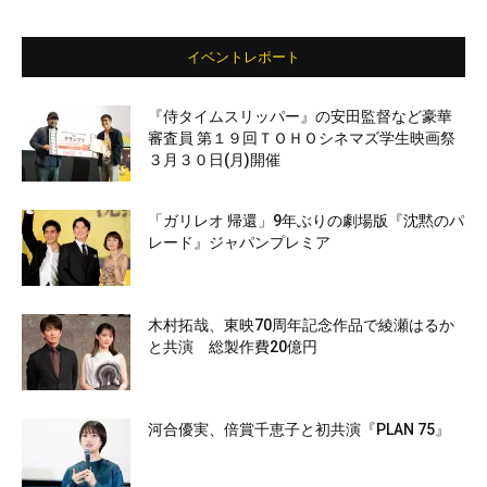
イベントレポート
『侍タイムスリッパー』の安田監督など豪華
審査員 第１９回ＴＯＨＯシネマズ学生映画祭
３月３０日(月)開催
「ガリレオ 帰還」9年ぶりの劇場版『沈黙のパ
レード』ジャパンプレミア
木村拓哉、東映70周年記念作品で綾瀬はるか
と共演 総製作費20億円
河合優実、倍賞千恵子と初共演『PLAN 75』