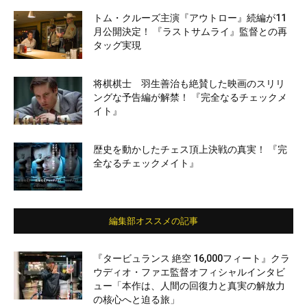
トム・クルーズ主演『アウトロー』続編が11
月公開決定！ 『ラストサムライ』監督との再
タッグ実現
将棋棋士 羽生善治も絶賛した映画のスリリ
ングな予告編が解禁！ 『完全なるチェックメ
イト』
歴史を動かしたチェス頂上決戦の真実！ 『完
全なるチェックメイト』
編集部オススメの記事
『タービュランス 絶空 16,000フィート』クラ
ウディオ・ファエ監督オフィシャルインタビ
ュー「本作は、人間の回復力と真実の解放力
の核心へと迫る旅」