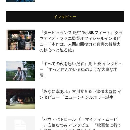
インタビュー
『タービュランス 絶空 16,000フィート』クラ
ウディオ・ファエ監督オフィシャルインタビ
ュー「本作は、人間の回復力と真実の解放力
の核心へと迫る旅」
『すべての夜を思いだす』見上 愛 インタビュ
ー 「ずっと住んでいる街のような大事な場
所」
『みなに幸あれ』古川琴音＆下津優太監督 イ
ンタビュー 「ニュージャンルホラー誕生」
『パウ・パトロール ザ・マイティ・ムービ
ー』安倍なつみ インタビュー「映画館に行く