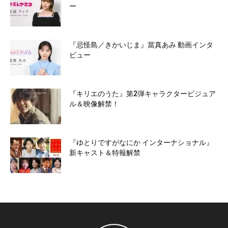
ー
『忌怪島／きかいじま』當真あみ 動画インタ
ビュー
『キリエのうた』第2弾キャラクタービジュア
ル＆映像解禁！
『ゆとりですがなにか インターナショナル』
新キャスト＆特報解禁