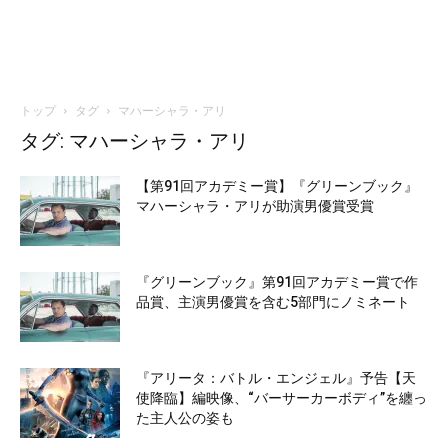
トップ
タグ
マハーシャラ・アリ
タグ: マハーシャラ・アリ
【第91回アカデミー賞】『グリーンブック』
マハーシャラ・アリが助演男優賞受賞
『グリーンブック』第91回アカデミー賞で作
品賞、主演男優賞を含む5部門にノミネート
『アリータ：バトル・エンジェル』予告【天
使降臨】編映像、“バーサーカーボディ”を纏っ
た主人公の姿も