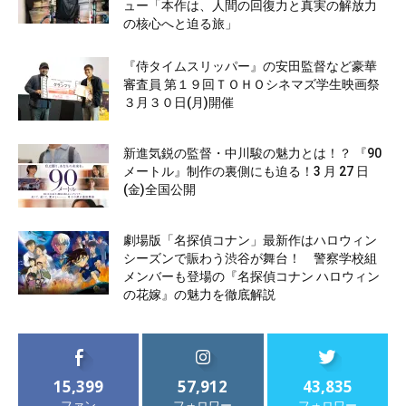
ュー「本作は、人間の回復力と真実の解放力
の核心へと迫る旅」
『侍タイムスリッパー』の安田監督など豪華
審査員 第１９回ＴＯＨＯシネマズ学生映画祭
３月３０日(月)開催
新進気鋭の監督・中川駿の魅力とは！？ 『90
メートル』制作の裏側にも迫る！3 月 27 日
(金)全国公開
劇場版「名探偵コナン」最新作はハロウィン
シーズンで賑わう渋谷が舞台！ 警察学校組
メンバーも登場の『名探偵コナン ハロウィン
の花嫁』の魅力を徹底解説
15,399
57,912
43,835
ファン
フォロワー
フォロワー