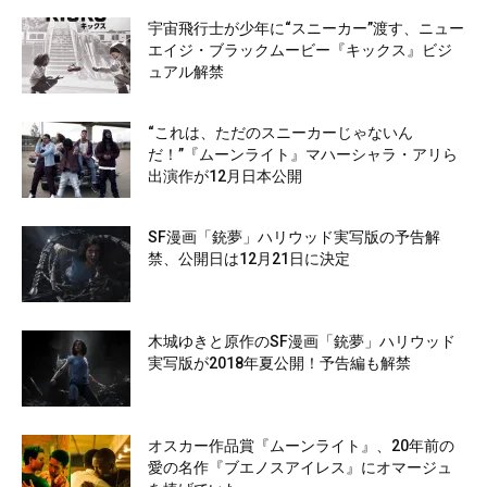
宇宙飛行士が少年に“スニーカー”渡す、ニュー
エイジ・ブラックムービー『キックス』ビジ
ュアル解禁
“これは、ただのスニーカーじゃないん
だ！”『ムーンライト』マハーシャラ・アリら
出演作が12月日本公開
SF漫画「銃夢」ハリウッド実写版の予告解
禁、公開日は12月21日に決定
木城ゆきと原作のSF漫画「銃夢」ハリウッド
実写版が2018年夏公開！予告編も解禁
オスカー作品賞『ムーンライト』、20年前の
愛の名作『ブエノスアイレス』にオマージュ