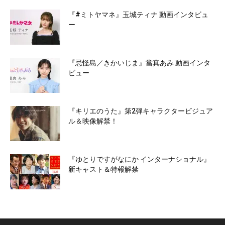
『#ミトヤマネ』玉城ティナ 動画インタビュ
ー
『忌怪島／きかいじま』當真あみ 動画インタ
ビュー
『キリエのうた』第2弾キャラクタービジュア
ル＆映像解禁！
『ゆとりですがなにか インターナショナル』
新キャスト＆特報解禁