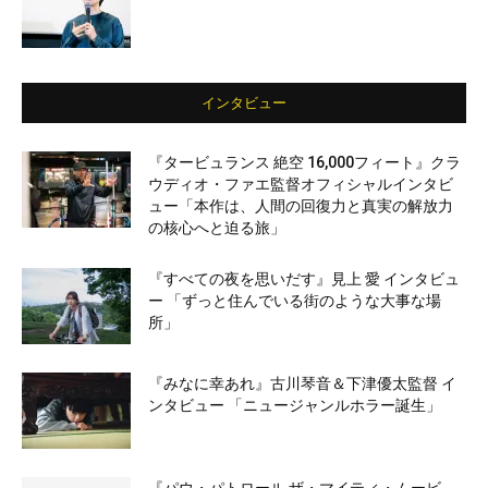
インタビュー
『タービュランス 絶空 16,000フィート』クラ
ウディオ・ファエ監督オフィシャルインタビ
ュー「本作は、人間の回復力と真実の解放力
の核心へと迫る旅」
『すべての夜を思いだす』見上 愛 インタビュ
ー 「ずっと住んでいる街のような大事な場
所」
『みなに幸あれ』古川琴音＆下津優太監督 イ
ンタビュー 「ニュージャンルホラー誕生」