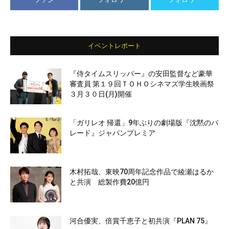
イベントレポート
『侍タイムスリッパー』の安田監督など豪華
審査員 第１９回ＴＯＨＯシネマズ学生映画祭
３月３０日(月)開催
「ガリレオ 帰還」9年ぶりの劇場版『沈黙のパ
レード』ジャパンプレミア
木村拓哉、東映70周年記念作品で綾瀬はるか
と共演 総製作費20億円
河合優実、倍賞千恵子と初共演『PLAN 75』