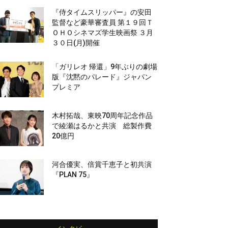
『侍タイムスリッパー』の安田
監督など豪華審査員 第１９回Ｔ
ＯＨＯシネマズ学生映画祭 ３月
３０日(月)開催
「ガリレオ 帰還」9年ぶりの劇場
版『沈黙のパレード』ジャパン
プレミア
木村拓哉、東映70周年記念作品
で綾瀬はるかと共演 総製作費
20億円
河合優実、倍賞千恵子と初共演
『PLAN 75』