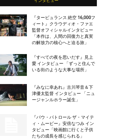
インタビュー
『タービュランス 絶空 16,000フ
ィート』クラウディオ・ファエ
監督オフィシャルインタビュー
「本作は、人間の回復力と真実
の解放力の核心へと迫る旅」
『すべての夜を思いだす』見上
愛 インタビュー 「ずっと住んで
いる街のような大事な場所」
『みなに幸あれ』古川琴音＆下
津優太監督 インタビュー 「ニュ
ージャンルホラー誕生」
『パウ・パトロール ザ・マイテ
ィ・ムービー』安倍なつみ イン
タビュー「映画館に行くと子供
たちの成長を感じられる」