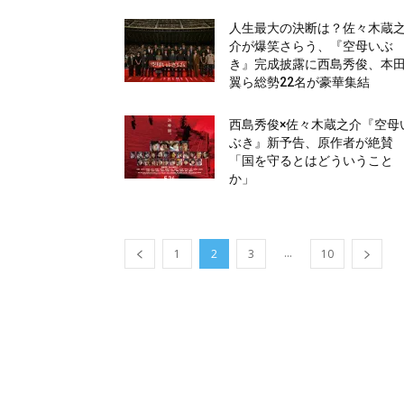
人生最大の決断は？佐々木蔵
介が爆笑さらう、『空母いぶ
き』完成披露に西島秀俊、本
翼ら総勢22名が豪華集結
西島秀俊×佐々木蔵之介『空母
ぶき』新予告、原作者が絶賛
「国を守るとはどういうこと
か」
...
1
2
3
10