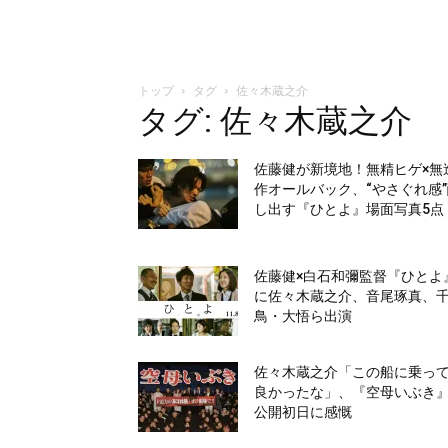
トップ
タグ
佐々木蔵之介
タグ: 佐々木蔵之介
佐藤健が新境地！無精ヒゲ×無
作オールバック、“やさぐれ感
し出す『ひとよ』場面写真5点
佐藤健×白石和彌監督『ひとよ
に佐々木蔵之介、音尾琢真、
鳥・大悟ら出演
佐々木蔵之介「この船に乗っ
良かったな」、『空母いぶき
公開初日に感慨