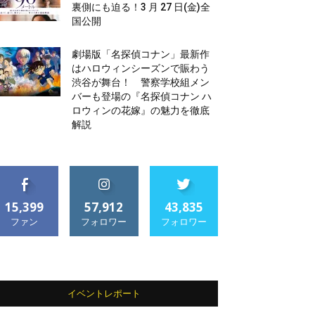
裏側にも迫る！3 月 27 日(金)全
国公開
劇場版「名探偵コナン」最新作
はハロウィンシーズンで賑わう
渋谷が舞台！ 警察学校組メン
バーも登場の『名探偵コナン ハ
ロウィンの花嫁』の魅力を徹底
解説
15,399
57,912
43,835
ファン
フォロワー
フォロワー
イベントレポート