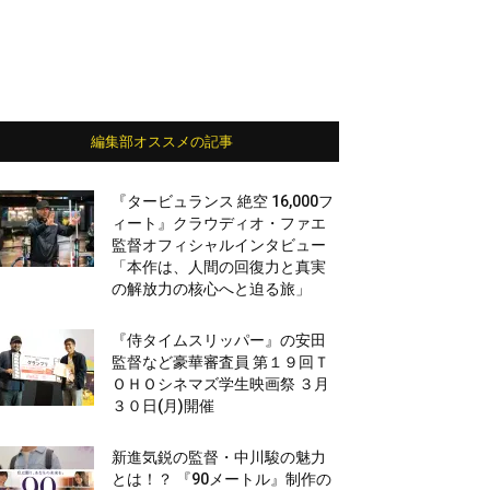
編集部オススメの記事
『タービュランス 絶空 16,000フ
ィート』クラウディオ・ファエ
監督オフィシャルインタビュー
「本作は、人間の回復力と真実
の解放力の核心へと迫る旅」
『侍タイムスリッパー』の安田
監督など豪華審査員 第１９回Ｔ
ＯＨＯシネマズ学生映画祭 ３月
３０日(月)開催
新進気鋭の監督・中川駿の魅力
とは！？ 『90メートル』制作の