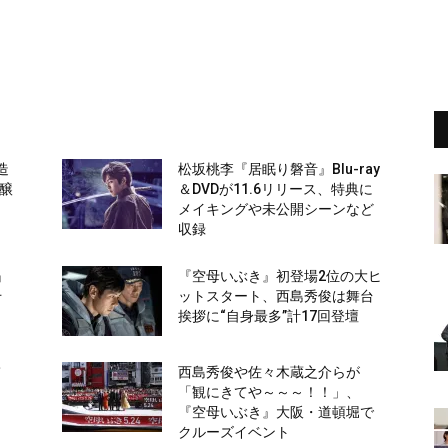
造
松坂桃李『居眠り磐音』Blu-ray
”醸
＆DVDが11.6リリース、特典に
メイキングや未公開シーンなど
収録
』
『空母いぶき』初登場2位の大ヒ
千
ットスタート、西島秀俊は舞台
挨拶に“自身最多”計17回登壇
て
西島秀俊や佐々木蔵之介らが
』
「観にきてや～～～！！」、
『空母いぶき』大阪・道頓堀で
クルーズイベント