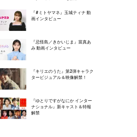
『#ミトヤマネ』玉城ティナ 動
画インタビュー
『忌怪島／きかいじま』當真あ
み 動画インタビュー
『キリエのうた』第2弾キャラク
タービジュアル＆映像解禁！
『ゆとりですがなにか インター
ナショナル』新キャスト＆特報
解禁