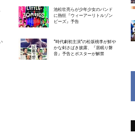
之
池松壮亮らが少年少女のバンド
に熱狂『ウィーアーリトルゾン
田
ビーズ』予告
い
“時代劇初主演”の松坂桃李が鮮や
かな剣さばき披露、『居眠り磐
音』予告とポスターが解禁