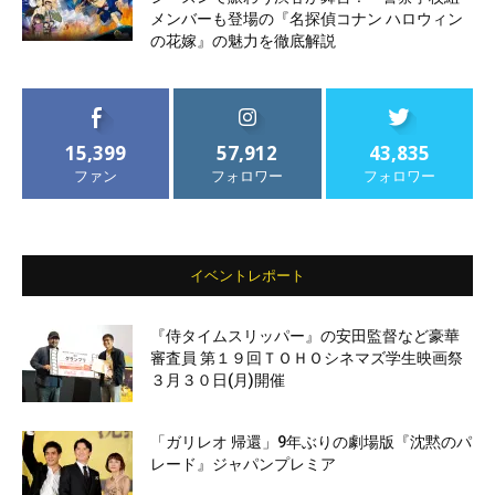
メンバーも登場の『名探偵コナン ハロウィン
の花嫁』の魅力を徹底解説
15,399
57,912
43,835
ファン
フォロワー
フォロワー
イベントレポート
『侍タイムスリッパー』の安田監督など豪華
審査員 第１９回ＴＯＨＯシネマズ学生映画祭
３月３０日(月)開催
「ガリレオ 帰還」9年ぶりの劇場版『沈黙のパ
レード』ジャパンプレミア