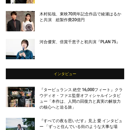
木村拓哉、東映70周年記念作品で綾瀬はるか
と共演 総製作費20億円
河合優実、倍賞千恵子と初共演『PLAN 75』
インタビュー
『タービュランス 絶空 16,000フィート』クラ
ウディオ・ファエ監督オフィシャルインタビ
ュー「本作は、人間の回復力と真実の解放力
の核心へと迫る旅」
『すべての夜を思いだす』見上 愛 インタビュ
ー 「ずっと住んでいる街のような大事な場