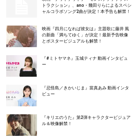
トラクション』、ano・幾田りらによるスペシ
ャルコラボソング2曲が決定！本予告も解禁！
映画『四月になれば彼女は』主題歌に藤井 風
の新曲「満ちてゆく」が決定！最新予告映像
とポスタービジュアルも解禁！
『#ミトヤマネ』玉城ティナ 動画インタビュ
ー
『忌怪島／きかいじま』當真あみ 動画インタ
ビュー
『キリエのうた』第2弾キャラクタービジュア
ル＆映像解禁！