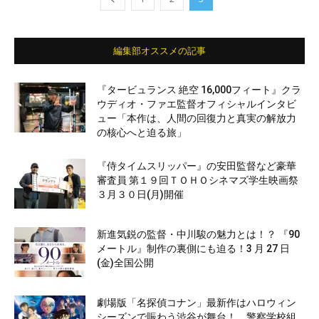
編集部オススメの記事
『タービュランス 絶空 16,000フィート』クラ
ウディオ・ファエ監督オフィシャルインタビ
ュー「本作は、人間の回復力と真実の解放力
の核心へと迫る旅」
『侍タイムスリッパー』の安田監督など豪華
審査員 第１９回ＴＯＨＯシネマズ学生映画祭
３月３０日(月)開催
新進気鋭の監督・中川駿の魅力とは！？ 『90
メートル』制作の裏側にも迫る！3 月 27 日
(金)全国公開
劇場版「名探偵コナン」最新作はハロウィン
シーズンで賑わう渋谷が舞台！ 警察学校組