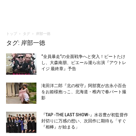
トップ
タグ
岸部一徳
タグ: 岸部一徳
“全員暴走”の全面戦争へと突入！ビートたけ
し、大森南朋、ピエール瀧ら出演『アウトレ
イジ 最終章』予告
滝田洋二郎『北の桜守』阿部寛が吉永小百合
をお姫様抱っこ、北海道・稚内で春パート撮
影
『TAP -THE LAST SHOW-』水谷豊が初監督作
封切りに万感の想い、次回作に期待も「すぐ
『相棒』が始まる」