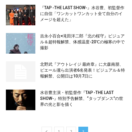
『TAP -THE LAST SHOW-』水谷豊、初監督作
に自信「ワンカットワンカット全て自分のイ
メージを超えた」
吉永小百合×滝田洋二郎『北の桜守』ビジュア
ル＆超特報解禁、体感温度-20℃の極寒の中で
撮影
北野武『アウトレイジ 最終章』に大森南朋、
ピエール瀧ら出演者6名発表！ビジュアル＆特
報解禁、公開日は10月7日に
水谷豊主演・初監督作『TAP -THE LAST
SHOW-』特別予告解禁、“タップダンス”の世
界の光と影を描く
1
2
3