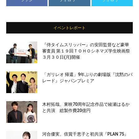
イベントレポート
『侍タイムスリッパー』の安田監督など豪華
審査員 第１９回ＴＯＨＯシネマズ学生映画祭
３月３０日(月)開催
「ガリレオ 帰還」9年ぶりの劇場版『沈黙のパ
レード』ジャパンプレミア
木村拓哉、東映70周年記念作品で綾瀬はるか
と共演 総製作費20億円
河合優実、倍賞千恵子と初共演『PLAN 75』