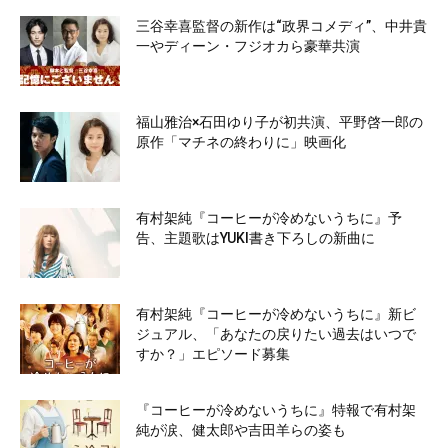
三谷幸喜監督の新作は“政界コメディ”、中井貴
一やディーン・フジオカら豪華共演
福山雅治×石田ゆり子が初共演、平野啓一郎の
原作「マチネの終わりに」映画化
有村架純『コーヒーが冷めないうちに』予
告、主題歌はYUKI書き下ろしの新曲に
有村架純『コーヒーが冷めないうちに』新ビ
ジュアル、「あなたの戻りたい過去はいつで
すか？」エピソード募集
『コーヒーが冷めないうちに』特報で有村架
純が涙、健太郎や吉田羊らの姿も