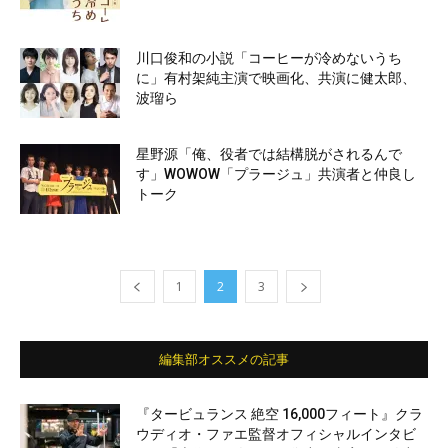
川口俊和の小説「コーヒーが冷めないうち
に」有村架純主演で映画化、共演に健太郎、
波瑠ら
星野源「俺、役者では結構脱がされるんで
す」WOWOW「プラージュ」共演者と仲良し
トーク
1
2
3
編集部オススメの記事
『タービュランス 絶空 16,000フィート』クラ
ウディオ・ファエ監督オフィシャルインタビ