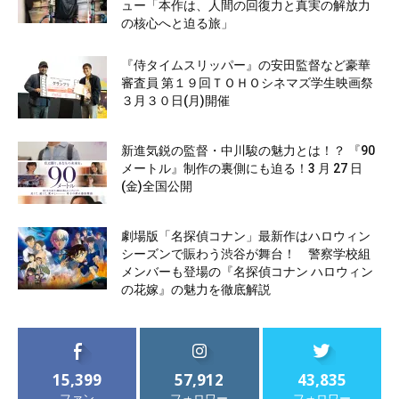
ュー「本作は、人間の回復力と真実の解放力
の核心へと迫る旅」
『侍タイムスリッパー』の安田監督など豪華
審査員 第１９回ＴＯＨＯシネマズ学生映画祭
３月３０日(月)開催
新進気鋭の監督・中川駿の魅力とは！？ 『90
メートル』制作の裏側にも迫る！3 月 27 日
(金)全国公開
劇場版「名探偵コナン」最新作はハロウィン
シーズンで賑わう渋谷が舞台！ 警察学校組
メンバーも登場の『名探偵コナン ハロウィン
の花嫁』の魅力を徹底解説
15,399
57,912
43,835
ファン
フォロワー
フォロワー