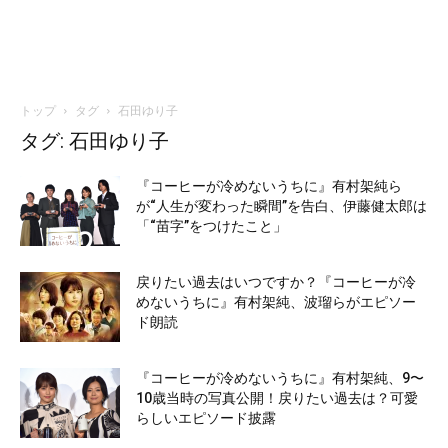
トップ
タグ
石田ゆり子
タグ: 石田ゆり子
『コーヒーが冷めないうちに』有村架純ら
が“人生が変わった瞬間”を告白、伊藤健太郎は
「“苗字”をつけたこと」
戻りたい過去はいつですか？『コーヒーが冷
めないうちに』有村架純、波瑠らがエピソー
ド朗読
『コーヒーが冷めないうちに』有村架純、9〜
10歳当時の写真公開！戻りたい過去は？可愛
らしいエピソード披露