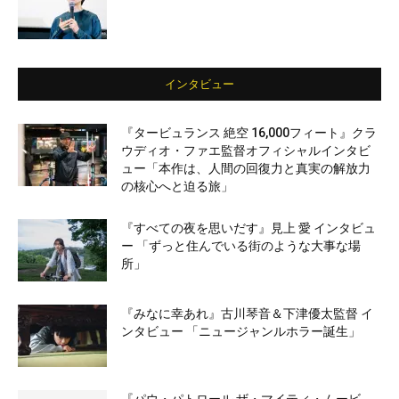
インタビュー
『タービュランス 絶空 16,000フィート』クラ
ウディオ・ファエ監督オフィシャルインタビ
ュー「本作は、人間の回復力と真実の解放力
の核心へと迫る旅」
『すべての夜を思いだす』見上 愛 インタビュ
ー 「ずっと住んでいる街のような大事な場
所」
『みなに幸あれ』古川琴音＆下津優太監督 イ
ンタビュー 「ニュージャンルホラー誕生」