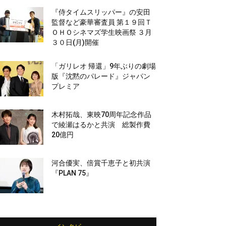
『侍タイムスリッパー』の安田
監督など豪華審査員 第１９回Ｔ
ＯＨＯシネマズ学生映画祭 ３月
３０日(月)開催
「ガリレオ 帰還」9年ぶりの劇場
版『沈黙のパレード』ジャパン
プレミア
木村拓哉、東映70周年記念作品
で綾瀬はるかと共演 総製作費
20億円
河合優実、倍賞千恵子と初共演
『PLAN 75』