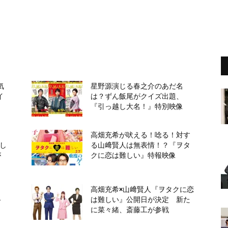
気
星野源演じる春之介のあだ名
イ
は？ずん飯尾がクイズ出題、
『引っ越し大名！』特別映像
高畑充希が吠える！唸る！対す
越し
る山﨑賢人は無表情！？『ヲタ
が
クに恋は難しい』特報映像
引
高畑充希×山﨑賢人『ヲタクに恋
路
は難しい』公開日が決定 新た
に菜々緒、斎藤工が参戦