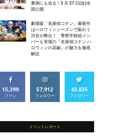
裏側にも迫る！3 月 27 日(金)全
国公開
劇場版「名探偵コナン」最新作
はハロウィンシーズンで賑わう
渋谷が舞台！ 警察学校組メン
バーも登場の『名探偵コナン ハ
ロウィンの花嫁』の魅力を徹底
解説
15,399
57,912
43,835
ファン
フォロワー
フォロワー
イベントレポート