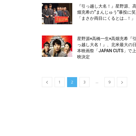
『引っ越し大名！』星野源、
畑充希の“まんじゅう”暴投に
「まさか両目にくるとは…！」
星野源×高橋一生×高畑充希『
っ越し大名！』、北米最大の
本映画祭「JAPAN CUTS」で
映決定
...
1
2
3
9