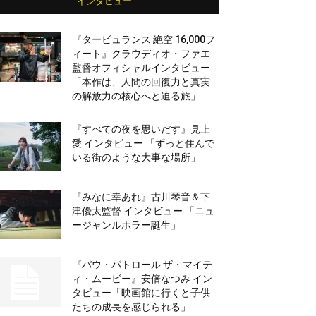
インタビュー
『タービュランス 絶空 16,000フ
ィート』クラウディオ・ファエ
監督オフィシャルインタビュー
「本作は、人間の回復力と真実
の解放力の核心へと迫る旅」
『すべての夜を思いだす』見上
愛 インタビュー 「ずっと住んで
いる街のような大事な場所」
『みなに幸あれ』古川琴音＆下
津優太監督 インタビュー 「ニュ
ージャンルホラー誕生」
『パウ・パトロール ザ・マイテ
ィ・ムービー』安倍なつみ イン
タビュー「映画館に行くと子供
たちの成長を感じられる」