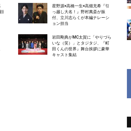
高
星野源×高橋一生×高畑充希『引
笑顔
っ越し大名！』野村萬斎が振
付、立川志らくが本編ナレーシ
ョン担当
引
岩田剛典がMC太賀に「やりづら
日
いな（笑）」とタジタジ、『町
上
田くんの世界』舞台挨拶に豪華
キャスト集結