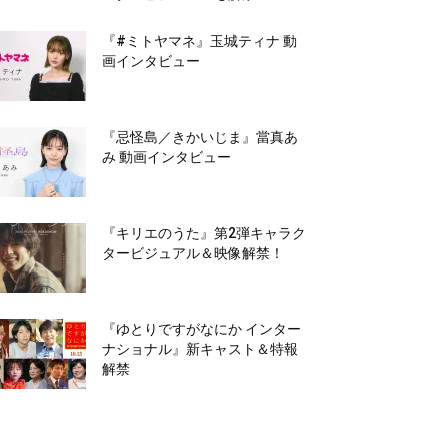
『#ミトヤマネ』玉城ティナ 動
画インタビュー
『忌怪島／きかいじま』當真あ
み 動画インタビュー
『キリエのうた』第2弾キャラク
タービジュアル＆映像解禁！
『ゆとりですがなにか インター
ナショナル』新キャスト＆特報
解禁