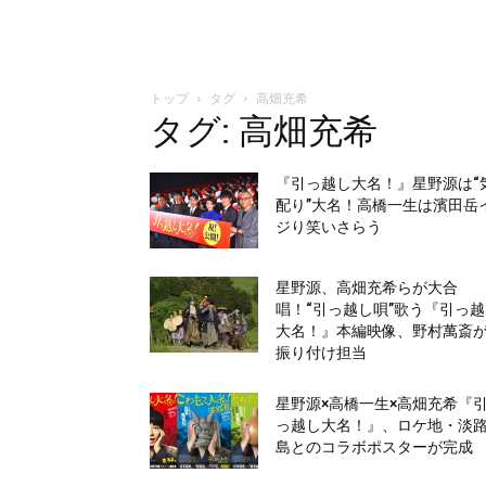
トップ
タグ
高畑充希
タグ: 高畑充希
『引っ越し大名！』星野源は“
配り”大名！高橋一生は濱田岳
ジり笑いさらう
星野源、高畑充希らが大合
唱！“引っ越し唄”歌う『引っ
大名！』本編映像、野村萬斎
振り付け担当
星野源×高橋一生×高畑充希『
っ越し大名！』、ロケ地・淡
島とのコラボポスターが完成