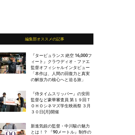
編集部オススメの記事
『タービュランス 絶空 16,000フ
ィート』クラウディオ・ファエ
監督オフィシャルインタビュー
「本作は、人間の回復力と真実
の解放力の核心へと迫る旅」
『侍タイムスリッパー』の安田
監督など豪華審査員 第１９回Ｔ
ＯＨＯシネマズ学生映画祭 ３月
３０日(月)開催
新進気鋭の監督・中川駿の魅力
とは！？ 『90メートル』制作の