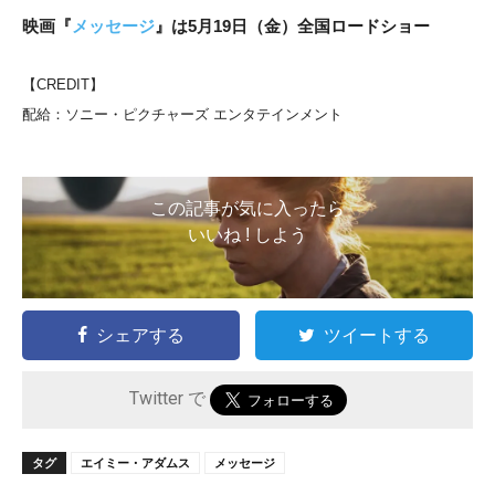
映画『
メッセージ
』は
5月19日（金）全国ロードショー
【CREDIT】
配給：ソニー・ピクチャーズ エンタテインメント
この記事が気に入ったら
いいね ! しよう
シェアする
ツイートする
Twitter で
タグ
エイミー・アダムス
メッセージ