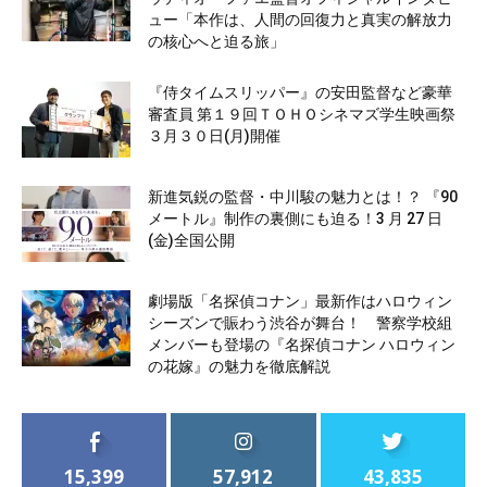
ュー「本作は、人間の回復力と真実の解放力
の核心へと迫る旅」
『侍タイムスリッパー』の安田監督など豪華
審査員 第１９回ＴＯＨＯシネマズ学生映画祭
３月３０日(月)開催
新進気鋭の監督・中川駿の魅力とは！？ 『90
メートル』制作の裏側にも迫る！3 月 27 日
(金)全国公開
劇場版「名探偵コナン」最新作はハロウィン
シーズンで賑わう渋谷が舞台！ 警察学校組
メンバーも登場の『名探偵コナン ハロウィン
の花嫁』の魅力を徹底解説
15,399
57,912
43,835