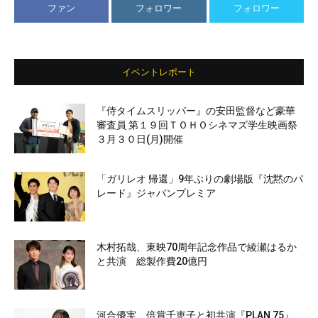
ファン
フォロワー
フォロワー
イベントレポート
『侍タイムスリッパー』の安田監督など豪華
審査員 第１９回ＴＯＨＯシネマズ学生映画祭
３月３０日(月)開催
「ガリレオ 帰還」9年ぶりの劇場版『沈黙のパ
レード』ジャパンプレミア
木村拓哉、東映70周年記念作品で綾瀬はるか
と共演 総製作費20億円
河合優実、倍賞千恵子と初共演『PLAN 75』