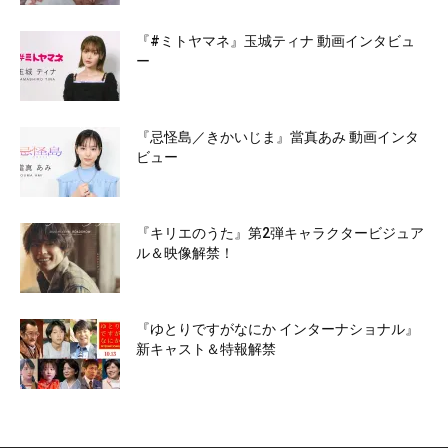
『#ミトヤマネ』玉城ティナ 動画インタビュ
ー
『忌怪島／きかいじま』當真あみ 動画インタ
ビュー
『キリエのうた』第2弾キャラクタービジュア
ル＆映像解禁！
『ゆとりですがなにか インターナショナル』
新キャスト＆特報解禁