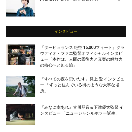
インタビュー
『タービュランス 絶空 16,000フィート』クラ
ウディオ・ファエ監督オフィシャルインタビ
ュー「本作は、人間の回復力と真実の解放力
の核心へと迫る旅」
『すべての夜を思いだす』見上 愛 インタビュ
ー 「ずっと住んでいる街のような大事な場
所」
『みなに幸あれ』古川琴音＆下津優太監督 イ
ンタビュー 「ニュージャンルホラー誕生」