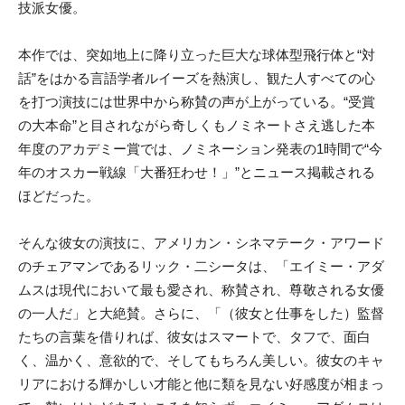
技派女優。
本作では、突如地上に降り
立った巨大な球体型飛行体と“対
話”をはかる言語学者ルイーズを熱演
し、観た人すべての心
を打つ演技には世界中から称賛の声が上がっている。“受
賞
の大本命”と目されながら奇しくもノミネートさえ逃した本
年度のア
カデミー賞では、ノミネーション発表の1時間で“今
年のオスカー戦線
「大番狂わせ！」”とニュース掲載される
ほどだった。
そんな彼女の演技に、アメリカン・シネマテーク・アワード
のチェア
マンであるリック・二シータは、「エイミー・アダ
ムスは現代において
最も愛され、称賛され、尊敬される女優
の一人だ」と大絶賛。さらに、
「（彼女と仕事をした）監督
たちの言葉を借りれば、彼女はスマートで、
タフで、面白
く、温かく、意欲的で、そしてもちろん美しい。彼女のキ
ャ
リアにおける輝かしい才能と他に類を見ない好感度が相まっ