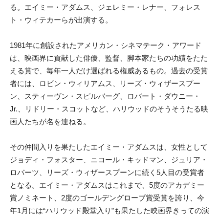
る。エイミー・アダムス、ジェレミー・レナー、フォレス
ト・ウィテカーらが出演する。
1981年に創設されたアメリカン・シネマテーク・アワード
は、映画界に
貢献した俳優、監督、脚本家たちの功績をたた
える賞で、毎年一人だけ
選ばれる権威あるもの。過去の受賞
者には、ロビン・ウィリアムス、リー
ズ・ウィザースプー
ン、スティーヴン・スピルバーグ、ロバート・ダウ
ニー・
Jr.、リドリー・スコットなど、ハリウッドのそうそうたる映
画人
たちが名を連ねる。
その仲間入りを果たしたエイミー・アダムスは、女
性として
ジョディ・フォスター、ニコール・キッドマン、ジュリア・
ロ
バーツ、リーズ・ウィザースプーンに続く5人目の受賞者
となる。
エイミー・アダムスはこれまで、5度のアカデミー
賞ノミネート、2度
のゴールデングローブ賞受賞を誇り、今
年1月には“ハリウッド殿堂入
り”も果たした映画界きっての演