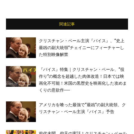
関連記事
クリスチャン・ベール主演『バイス』、“史上
最凶の副大統領”チェイニーにフィーチャーし
た特別映像解禁
『バイス』特集｜クリスチャン・ベール、“役
作り”の概念を超越した肉体改造！日本では映
画化不可能！米国の黒歴史を映画化した攻めま
くりの意欲作──
アメリカを喰った最強で“最凶”の副大統領、ク
リスチャン・ベール主演『バイス』予告
前代未聞、仰天の実話！クリスチャン・ベール