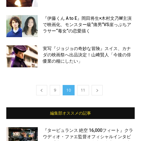
『伊藤くん A to E』岡田将生×木村文乃W主演
で映画化、モンスター級“痛男”VS崖っぷちア
ラサー“毒女”の恋愛描く
実写『ジョジョの奇妙な冒険』スイス、カナ
ダの映画祭へ出品決定！山﨑賢人「今後の俳
優業の糧にしたい」
9
10
11
編集部オススメの記事
『タービュランス 絶空 16,000フィート』クラ
ウディオ・ファエ監督オフィシャルインタビ