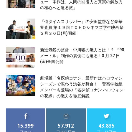
ュー「本作は、人間の回復力と真実の解放力
の核心へと迫る旅」
『侍タイムスリッパー』の安田監督など豪華
審査員 第１９回ＴＯＨＯシネマズ学生映画祭
３月３０日(月)開催
新進気鋭の監督・中川駿の魅力とは！？ 『90
メートル』制作の裏側にも迫る！3 月 27 日
(金)全国公開
劇場版「名探偵コナン」最新作はハロウィン
シーズンで賑わう渋谷が舞台！ 警察学校組
メンバーも登場の『名探偵コナン ハロウィン
の花嫁』の魅力を徹底解説
15,399
57,912
43,835
ファン
フォロワー
フォロワー