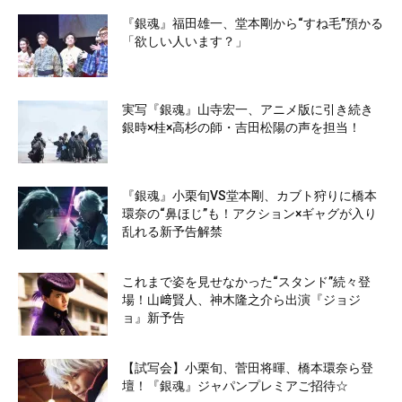
『銀魂』福田雄一、堂本剛から“すね毛”預かる
「欲しい人います？」
実写『銀魂』山寺宏一、アニメ版に引き続き
銀時×桂×高杉の師・吉田松陽の声を担当！
『銀魂』小栗旬VS堂本剛、カブト狩りに橋本
環奈の“鼻ほじ”も！アクション×ギャグが入り
乱れる新予告解禁
これまで姿を見せなかった“スタンド”続々登
場！山﨑賢人、神木隆之介ら出演『ジョジ
ョ』新予告
【試写会】小栗旬、菅田将暉、橋本環奈ら登
壇！『銀魂』ジャパンプレミアご招待☆