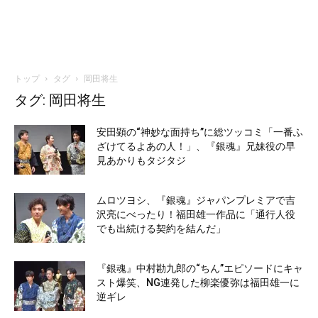
トップ
タグ
岡田将生
タグ: 岡田将生
安田顕の“神妙な面持ち”に総ツッコミ「一番ふ
ざけてるよあの人！」、『銀魂』兄妹役の早
見あかりもタジタジ
ムロツヨシ、『銀魂』ジャパンプレミアで吉
沢亮にべったり！福田雄一作品に「通行人役
でも出続ける契約を結んだ」
『銀魂』中村勘九郎の“ちん”エピソードにキャ
スト爆笑、NG連発した柳楽優弥は福田雄一に
逆ギレ