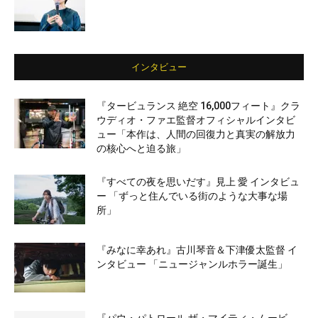
インタビュー
『タービュランス 絶空 16,000フィート』クラ
ウディオ・ファエ監督オフィシャルインタビ
ュー「本作は、人間の回復力と真実の解放力
の核心へと迫る旅」
『すべての夜を思いだす』見上 愛 インタビュ
ー 「ずっと住んでいる街のような大事な場
所」
『みなに幸あれ』古川琴音＆下津優太監督 イ
ンタビュー 「ニュージャンルホラー誕生」