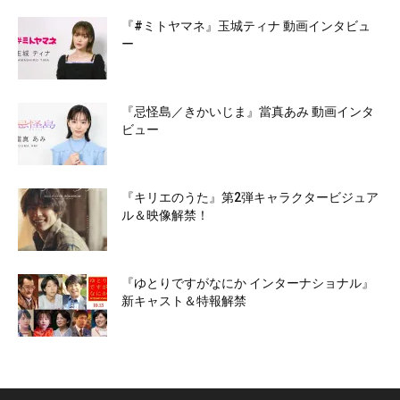
『#ミトヤマネ』玉城ティナ 動画インタビュ
ー
『忌怪島／きかいじま』當真あみ 動画インタ
ビュー
『キリエのうた』第2弾キャラクタービジュア
ル＆映像解禁！
『ゆとりですがなにか インターナショナル』
新キャスト＆特報解禁