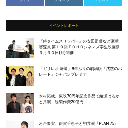
イベントレポート
『侍タイムスリッパー』の安田監督など豪華
審査員 第１９回ＴＯＨＯシネマズ学生映画祭
３月３０日(月)開催
「ガリレオ 帰還」9年ぶりの劇場版『沈黙のパ
レード』ジャパンプレミア
木村拓哉、東映70周年記念作品で綾瀬はるか
と共演 総製作費20億円
河合優実、倍賞千恵子と初共演『PLAN 75』