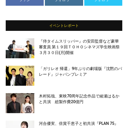
イベントレポート
『侍タイムスリッパー』の安田監督など豪華
審査員 第１９回ＴＯＨＯシネマズ学生映画祭
３月３０日(月)開催
「ガリレオ 帰還」9年ぶりの劇場版『沈黙のパ
レード』ジャパンプレミア
木村拓哉、東映70周年記念作品で綾瀬はるか
と共演 総製作費20億円
河合優実、倍賞千恵子と初共演『PLAN 75』