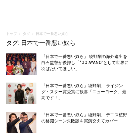
トップ
タグ
日本で一番悪い奴ら
タグ: 日本で一番悪い奴ら
『日本で一番悪い奴ら』 綾野剛の海外進出を
白石監督が後押し「“GO AYANO”として世界に
羽ばたいてほしい」
『日本で一番悪い奴ら』綾野剛、 ライジン
グ・スター賞受賞に歓喜「ニューヨーク、最
高です！」
『日本で一番悪い奴ら』綾野剛、 デニス植野
の格闘シーン失敗談を実演交えてカバー