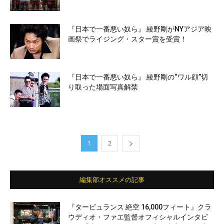
『日本で一番悪い奴ら』 綾野剛がNYアジア映
画祭でライジング・スター賞を受賞！
『日本で一番悪い奴ら』 綾野剛の“ワル顔”切
り取った場面写真解禁
1
2
編集部オススメの記事
『タービュランス 絶空 16,000フィート』クラ
ウディオ・ファエ監督オフィシャルインタビ