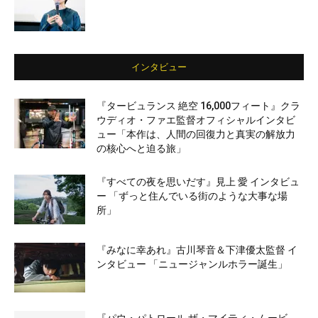
インタビュー
『タービュランス 絶空 16,000フィート』クラ
ウディオ・ファエ監督オフィシャルインタビ
ュー「本作は、人間の回復力と真実の解放力
の核心へと迫る旅」
『すべての夜を思いだす』見上 愛 インタビュ
ー 「ずっと住んでいる街のような大事な場
所」
『みなに幸あれ』古川琴音＆下津優太監督 イ
ンタビュー 「ニュージャンルホラー誕生」