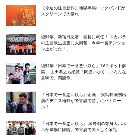
【今週の注目新作】地獄専属ロックバンドが
スクリーンで大暴れ！
綾野剛、新宿日悪署・署長に就任！ スカパラ
の主題歌生披露に大興奮「今年一番テンショ
ン上がった！」
綾野剛『日本で一番悪い奴ら』TVスポット解
禁、 山田孝之も絶賛「間違いなく、いろんな
意味で、問題作」
『日本で一番悪い奴ら』企画、 実写映画初出
演のデニス植野が警官姿で勝手にパトロー
ル！
『日本で一番悪い奴ら』 綾野剛の等身大パネ
ルが劇場に降臨、警官姿で凛々しく敬礼