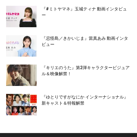
『#ミトヤマネ』玉城ティナ 動画インタビュ
ー
『忌怪島／きかいじま』當真あみ 動画インタ
ビュー
『キリエのうた』第2弾キャラクタービジュア
ル＆映像解禁！
『ゆとりですがなにか インターナショナル』
新キャスト＆特報解禁