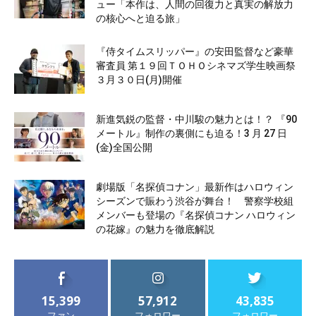
ュー「本作は、人間の回復力と真実の解放力
の核心へと迫る旅」
『侍タイムスリッパー』の安田監督など豪華
審査員 第１９回ＴＯＨＯシネマズ学生映画祭
３月３０日(月)開催
新進気鋭の監督・中川駿の魅力とは！？ 『90
メートル』制作の裏側にも迫る！3 月 27 日
(金)全国公開
劇場版「名探偵コナン」最新作はハロウィン
シーズンで賑わう渋谷が舞台！ 警察学校組
メンバーも登場の『名探偵コナン ハロウィン
の花嫁』の魅力を徹底解説
15,399
57,912
43,835
ファン
フォロワー
フォロワー