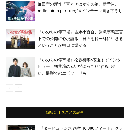
細田守の新作『竜とそばかすの姫』新予告、
millennium paradeがメインテーマ書き下ろし
『いのちの停車場』吉永小百合、緊急事態宣言
下での公開に心境語る「日々を精一杯に生きる
ということが明日に繋がる」
『いのちの停車場』松坂桃李×広瀬すずインタ
ビュー｜初共演の2人の“ほっこり”する出会
い、撮影でのエピソードも
編集部オススメの記事
『タービュランス 絶空 16,000フィート』クラ