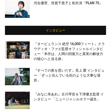
河合優実、倍賞千恵子と初共演『PLAN 75』
インタビュー
『タービュランス 絶空 16,000フィート』クラ
ウディオ・ファエ監督オフィシャルインタビ
ュー「本作は、人間の回復力と真実の解放力
の核心へと迫る旅」
『すべての夜を思いだす』見上 愛 インタビュ
ー 「ずっと住んでいる街のような大事な場
所」
『みなに幸あれ』古川琴音＆下津優太監督 イ
ンタビュー 「ニュージャンルホラー誕生」