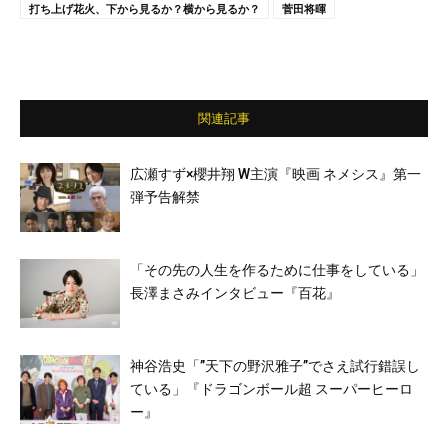
打ち上げ花火、下から見るか？横から見るか？
菅田将暉
関連記事
広瀬すず×櫻井翔 W主演『映画 ネメシス』第一
弾予告解禁
「その先の人生を作るために仕事をしている」
長澤まさみインタビュー『百花』
神谷浩史「”天下の野沢雅子”でさえ試行錯誤し
ている」『ドラゴンボール超 スーパーヒーロ
ー』