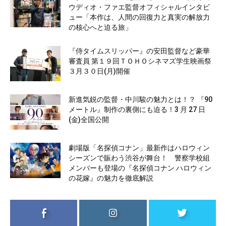
ウディオ・ファエ監督オフィシャルインタビ
ュー「本作は、人間の回復力と真実の解放力
の核心へと迫る旅」
『侍タイムスリッパー』の安田監督など豪華
審査員 第１９回ＴＯＨＯシネマズ学生映画祭
３月３０日(月)開催
新進気鋭の監督・中川駿の魅力とは！？ 『90
メートル』制作の裏側にも迫る！3 月 27 日
(金)全国公開
劇場版「名探偵コナン」最新作はハロウィン
シーズンで賑わう渋谷が舞台！ 警察学校組
メンバーも登場の『名探偵コナン ハロウィン
の花嫁』の魅力を徹底解説