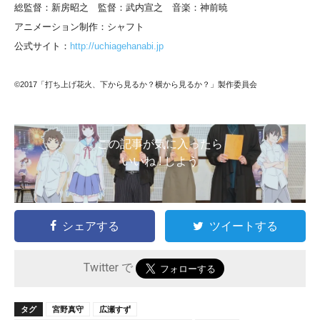
総監督：新房昭之 監督：武内宣之 音楽：神前暁
アニメーション制作：シャフト
公式サイト：
http://uchiagehanabi.jp
©2017「打ち上げ花火、下から見るか？横から見るか？」製作委員会
この記事が気に入ったら
いいね ! しよう
シェアする
ツイートする
Twitter で
タグ
宮野真守
広瀬すず