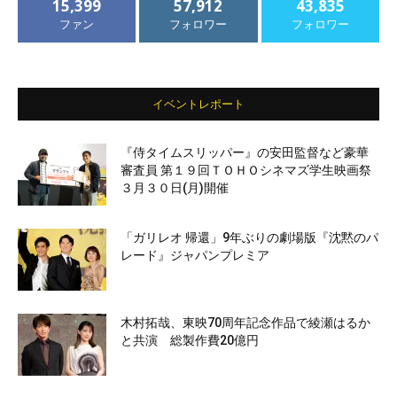
15,399
57,912
43,835
ファン
フォロワー
フォロワー
イベントレポート
『侍タイムスリッパー』の安田監督など豪華
審査員 第１９回ＴＯＨＯシネマズ学生映画祭
３月３０日(月)開催
「ガリレオ 帰還」9年ぶりの劇場版『沈黙のパ
レード』ジャパンプレミア
木村拓哉、東映70周年記念作品で綾瀬はるか
と共演 総製作費20億円