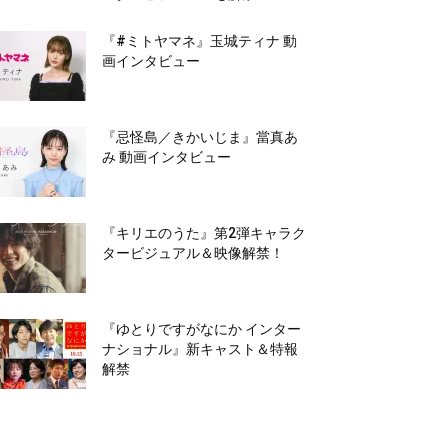
『#ミトヤマネ』玉城ティナ 動
画インタビュー
『忌怪島／きかいじま』當真あ
み 動画インタビュー
『キリエのうた』第2弾キャラク
タービジュアル＆映像解禁！
『ゆとりですがなにか インター
ナショナル』新キャスト＆特報
解禁