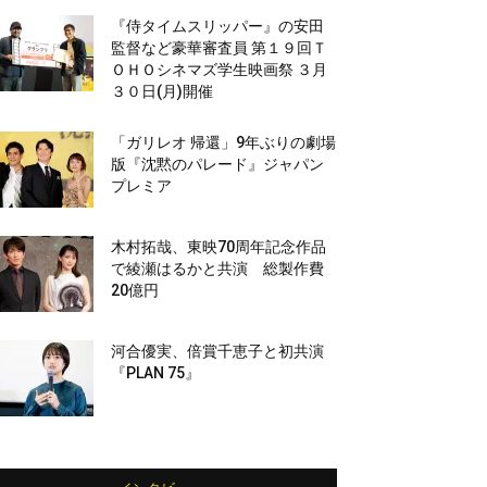
『侍タイムスリッパー』の安田
監督など豪華審査員 第１９回Ｔ
ＯＨＯシネマズ学生映画祭 ３月
３０日(月)開催
「ガリレオ 帰還」9年ぶりの劇場
版『沈黙のパレード』ジャパン
プレミア
木村拓哉、東映70周年記念作品
で綾瀬はるかと共演 総製作費
20億円
河合優実、倍賞千恵子と初共演
『PLAN 75』