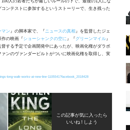
100人の若者たちが厳しいルールの下で、最後の1人にな
グコンテストに参加するというストーリーで、生き残った
ーマン
』の脚本家で、『
ニュースの真相
』を監督したジェ
原作の映画『
ショーシャンクの空に
』『
グリーンマイル
』
監督する予定で企画開発中にあったが、映画化権がダラボ
ファンのヴァンダービルトがついに映画化権を取得し、実
-kings-long-walk-works-at-new-line-1105541?facebook_2018428
この記事が気に入ったら
いいね ! しよう