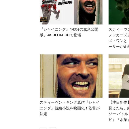
『シャイニング』143分の北米公開
スティーヴ
版、4K ULTRA HDで登場
ノッカーズ
ズ・ワンと
ーサーが企
スティーヴン・キング原作『シャイ
【注目新作】
ニング』続編小説を映画化！監督が
見えたら、
決定
ソー バト
ピ』『氷菓