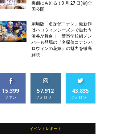
裏側にも迫る！3 月 27 日(金)全
国公開
劇場版「名探偵コナン」最新作
はハロウィンシーズンで賑わう
渋谷が舞台！ 警察学校組メン
バーも登場の『名探偵コナン ハ
ロウィンの花嫁』の魅力を徹底
解説
15,399
57,912
43,835
ファン
フォロワー
フォロワー
イベントレポート