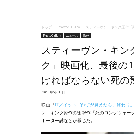
トップ
PhotoGallery
スティーヴン・キング原作「
PhotoGallery
ニュース
海外
スティーヴン・キン
ク」映画化、最後の
ければならない死の
2018年5月30日
映画『
IT／イット “それ”が見えたら、終わり
ン・キング原作の衝撃作「死のロングウォーク／T
ポーター誌などが報じた。