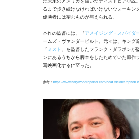
た未来のアメリカを描いたディストピア小説。
るまで歩き続けなければいけないウォーキン
優勝者には望むものが与えられる。
本作の監督には、『
アメイジング・スパイダ
ームズ・ヴァンダービルト。元々は、キング
『
ミスト
』を監督したフランク・ダラボンが
ンにあるうちから脚本をしたためていた原作
写映画化するに至った。
参考：
https://www.hollywoodreporter.com/heat-vision/stephen