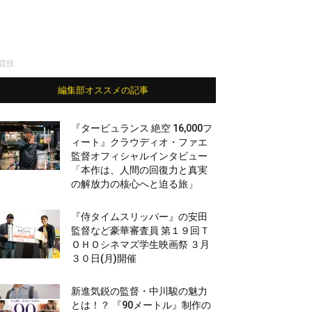
競技
編集部オススメの記事
『タービュランス 絶空 16,000フ
ィート』クラウディオ・ファエ
監督オフィシャルインタビュー
「本作は、人間の回復力と真実
の解放力の核心へと迫る旅」
『侍タイムスリッパー』の安田
監督など豪華審査員 第１９回Ｔ
ＯＨＯシネマズ学生映画祭 ３月
３０日(月)開催
新進気鋭の監督・中川駿の魅力
とは！？ 『90メートル』制作の