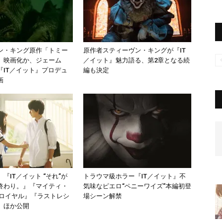
ン・キング原作「トミー
原作者スティーヴン・キングが『IT
」映画化か、ジェーム
／イット』魅力語る、第2章となる続
『IT／イット』プロデュ
編も決定
画
『IT／イット “それ”が
トラウマ級ホラー『IT／イット』不
終わり。』『マイティ・
気味なピエロ“ペニーワイズ”本編初登
ルロイヤル』『ラストレシ
場シーン解禁
』ほか公開