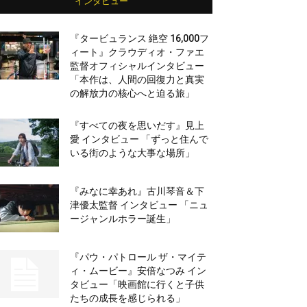
インタビュー
『タービュランス 絶空 16,000フ
ィート』クラウディオ・ファエ
監督オフィシャルインタビュー
「本作は、人間の回復力と真実
の解放力の核心へと迫る旅」
『すべての夜を思いだす』見上
愛 インタビュー 「ずっと住んで
いる街のような大事な場所」
『みなに幸あれ』古川琴音＆下
津優太監督 インタビュー 「ニュ
ージャンルホラー誕生」
『パウ・パトロール ザ・マイテ
ィ・ムービー』安倍なつみ イン
タビュー「映画館に行くと子供
たちの成長を感じられる」