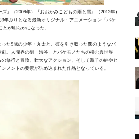
ズ』（2009年）『おおかみこどもの雨と雪』（2012年）
の3年ぶりとなる最新オリジナル・アニメーション『バケ
することが明らかになった。
なった9歳の少年・丸太と、彼を引き取った熊のようなバ
活劇。人間界の街「渋谷」とバケモノたちの棲む異世界
らの修行と冒険、壮大なアクション、そして親子の絆やヒ
インメントの要素が詰め込まれた作品となっている。