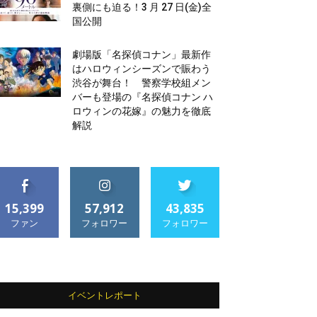
裏側にも迫る！3 月 27 日(金)全
国公開
劇場版「名探偵コナン」最新作
はハロウィンシーズンで賑わう
渋谷が舞台！ 警察学校組メン
バーも登場の『名探偵コナン ハ
ロウィンの花嫁』の魅力を徹底
解説
15,399
57,912
43,835
ファン
フォロワー
フォロワー
イベントレポート