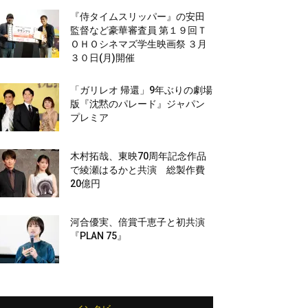
『侍タイムスリッパー』の安田
監督など豪華審査員 第１９回Ｔ
ＯＨＯシネマズ学生映画祭 ３月
３０日(月)開催
「ガリレオ 帰還」9年ぶりの劇場
版『沈黙のパレード』ジャパン
プレミア
木村拓哉、東映70周年記念作品
で綾瀬はるかと共演 総製作費
20億円
河合優実、倍賞千恵子と初共演
『PLAN 75』