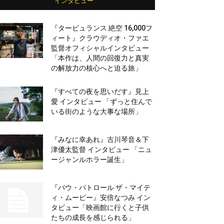
インタビュー
『タービュランス 絶空 16,000フ
ィート』クラウディオ・ファエ
監督オフィシャルインタビュー
「本作は、人間の回復力と真実
の解放力の核心へと迫る旅」
『すべての夜を思いだす』見上
愛 インタビュー 「ずっと住んで
いる街のような大事な場所」
『みなに幸あれ』古川琴音＆下
津優太監督 インタビュー 「ニュ
ージャンルホラー誕生」
『パウ・パトロール ザ・マイテ
ィ・ムービー』安倍なつみ イン
タビュー「映画館に行くと子供
たちの成長を感じられる」