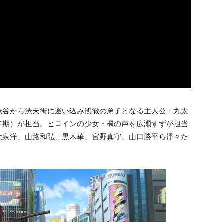
渋谷から渋天街に迷い込み熊徹の弟子となる主人公・丸太
年期）が担当。ヒロインの少女・楓の声を広瀬すずが担当
大泉洋、山路和弘、黒木華、宮野真守、山口勝平ら錚々た