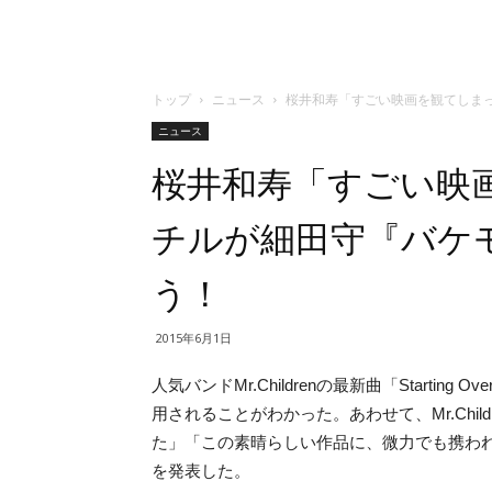
トップ
ニュース
桜井和寿「すごい映画を観てしま
ニュース
桜井和寿「すごい映
チルが細田守『バケ
う！
2015年6月1日
人気バンドMr.Childrenの最新曲「Start
用されることがわかった。あわせて、Mr.Chi
た」「この素晴らしい作品に、微力でも携わ
を発表した。