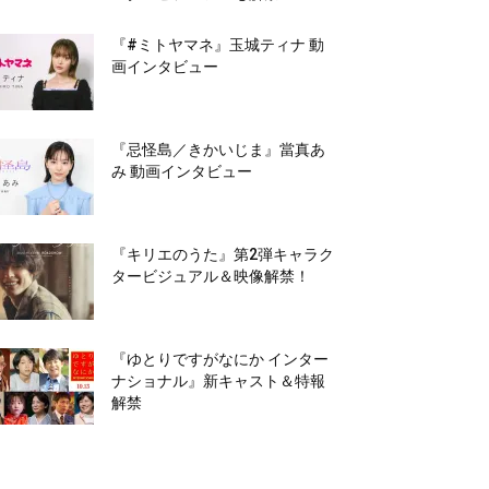
『#ミトヤマネ』玉城ティナ 動
画インタビュー
『忌怪島／きかいじま』當真あ
み 動画インタビュー
『キリエのうた』第2弾キャラク
タービジュアル＆映像解禁！
『ゆとりですがなにか インター
ナショナル』新キャスト＆特報
解禁