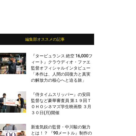
編集部オススメの記事
『タービュランス 絶空 16,000フ
ィート』クラウディオ・ファエ
監督オフィシャルインタビュー
「本作は、人間の回復力と真実
の解放力の核心へと迫る旅」
『侍タイムスリッパー』の安田
監督など豪華審査員 第１９回Ｔ
ＯＨＯシネマズ学生映画祭 ３月
３０日(月)開催
新進気鋭の監督・中川駿の魅力
とは！？ 『90メートル』制作の