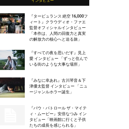
インタビュー
『タービュランス 絶空 16,000フ
ィート』クラウディオ・ファエ
監督オフィシャルインタビュー
「本作は、人間の回復力と真実
の解放力の核心へと迫る旅」
『すべての夜を思いだす』見上
愛 インタビュー 「ずっと住んで
いる街のような大事な場所」
『みなに幸あれ』古川琴音＆下
津優太監督 インタビュー 「ニュ
ージャンルホラー誕生」
『パウ・パトロール ザ・マイテ
ィ・ムービー』安倍なつみ イン
タビュー「映画館に行くと子供
たちの成長を感じられる」