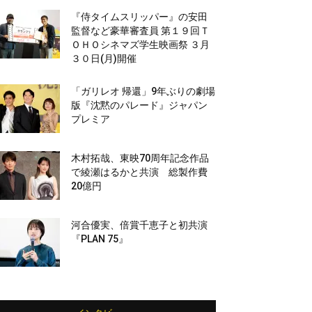
『侍タイムスリッパー』の安田
監督など豪華審査員 第１９回Ｔ
ＯＨＯシネマズ学生映画祭 ３月
３０日(月)開催
「ガリレオ 帰還」9年ぶりの劇場
版『沈黙のパレード』ジャパン
プレミア
木村拓哉、東映70周年記念作品
で綾瀬はるかと共演 総製作費
20億円
河合優実、倍賞千恵子と初共演
『PLAN 75』