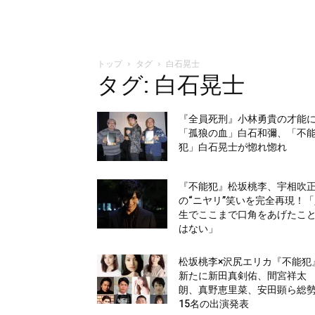
トップ
タグ
白石晃士
タグ: 白石晃士
『全員死刑』小林勇貴の才能
「孤狼の血」白石和彌、「不
犯」白石晃士が惚れ惚れ
『不能犯』松坂桃李、宇相吹
の“ニヤリ”笑いを完全再現！
生でここまで口角をあげたこ
はない」
松坂桃李×沢尻エリカ『不能犯
新たに新田真剣佑、間宮祥太
朗、真野恵里菜、安田顕ら総
15名の出演発表