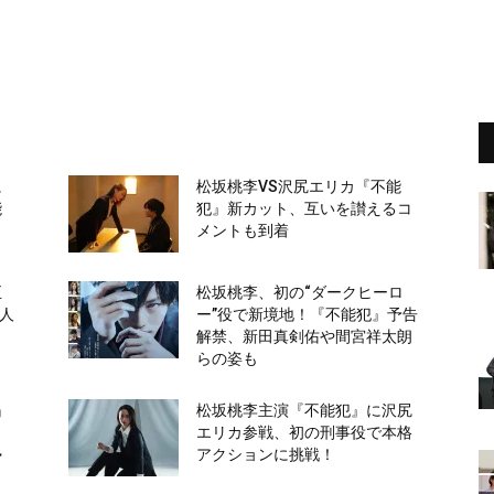
に
松坂桃李VS沢尻エリカ『不能
能
犯』新カット、互いを讃えるコ
メントも到着
正
松坂桃李、初の“ダークヒーロ
「人
ー”役で新境地！『不能犯』予告
と
解禁、新田真剣佑や間宮祥太朗
らの姿も
』
松坂桃李主演『不能犯』に沢尻
エリカ参戦、初の刑事役で本格
勢
アクションに挑戦！