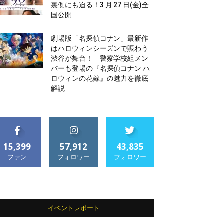
裏側にも迫る！3 月 27 日(金)全
国公開
劇場版「名探偵コナン」最新作
はハロウィンシーズンで賑わう
渋谷が舞台！ 警察学校組メン
バーも登場の『名探偵コナン ハ
ロウィンの花嫁』の魅力を徹底
解説
15,399
57,912
43,835
ファン
フォロワー
フォロワー
イベントレポート