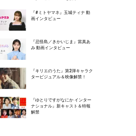
『#ミトヤマネ』玉城ティナ 動
画インタビュー
『忌怪島／きかいじま』當真あ
み 動画インタビュー
『キリエのうた』第2弾キャラク
タービジュアル＆映像解禁！
『ゆとりですがなにか インター
ナショナル』新キャスト＆特報
解禁