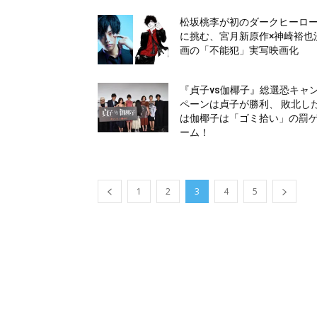
松坂桃李が初のダークヒーロ
に挑む、宮月新原作×神崎裕也
画の「不能犯」実写映画化
『貞子vs伽椰子』総選恐キャ
ペーンは貞子が勝利、 敗北し
は伽椰子は「ゴミ拾い」の罰
ーム！
1
2
3
4
5