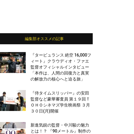
編集部オススメの記事
『タービュランス 絶空 16,000フ
ィート』クラウディオ・ファエ
監督オフィシャルインタビュー
「本作は、人間の回復力と真実
の解放力の核心へと迫る旅」
『侍タイムスリッパー』の安田
監督など豪華審査員 第１９回Ｔ
ＯＨＯシネマズ学生映画祭 ３月
３０日(月)開催
新進気鋭の監督・中川駿の魅力
とは！？ 『90メートル』制作の