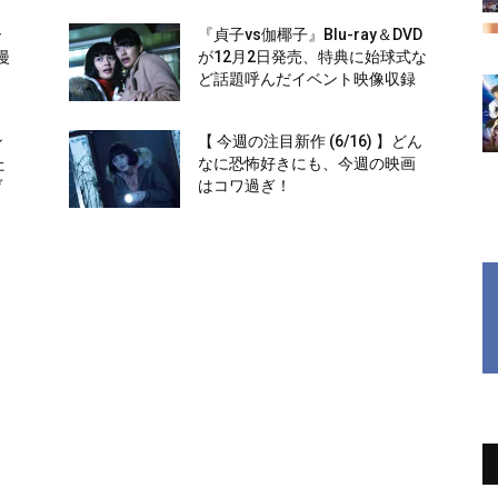
ー
『貞子vs伽椰子』Blu-ray＆DVD
漫
が12月2日発売、特典に始球式な
ど話題呼んだイベント映像収録
ン
【 今週の注目新作 (6/16) 】どん
た
なに恐怖好きにも、今週の映画
ゲ
はコワ過ぎ！