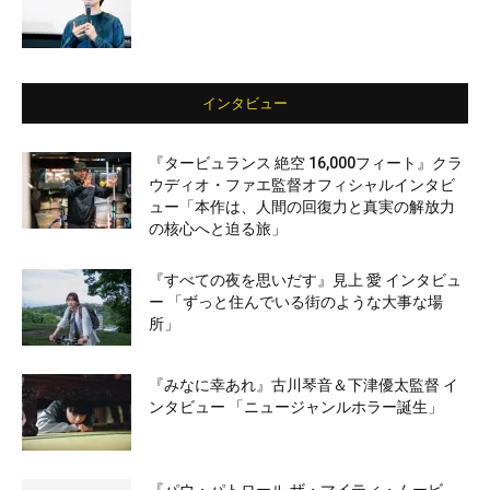
インタビュー
『タービュランス 絶空 16,000フィート』クラ
ウディオ・ファエ監督オフィシャルインタビ
ュー「本作は、人間の回復力と真実の解放力
の核心へと迫る旅」
『すべての夜を思いだす』見上 愛 インタビュ
ー 「ずっと住んでいる街のような大事な場
所」
『みなに幸あれ』古川琴音＆下津優太監督 イ
ンタビュー 「ニュージャンルホラー誕生」