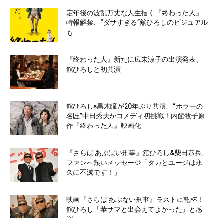
定年後の波乱万丈な人生描く『終わった人』
特報解禁、“ダサすぎる”舘ひろしのビジュアル
も
『終わった人』新たに広末涼子の出演発表、
舘ひろしと初共演
舘ひろし×黒木瞳が20年ぶり共演、“ホラーの
名匠”中田秀夫がコメディ初挑戦！内館牧子原
作『終わった人』映画化
『さらば あぶばい刑事』舘ひろし&柴田恭兵、
ファンへ熱いメッセージ「タカとユージは永
久に不滅です！」
映画『さらば あぶない刑事』ラストに乾杯！
舘ひろし「恭サマと出会えてよかった」と感