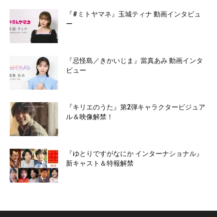
『#ミトヤマネ』玉城ティナ 動画インタビュ
ー
『忌怪島／きかいじま』當真あみ 動画インタ
ビュー
『キリエのうた』第2弾キャラクタービジュア
ル＆映像解禁！
『ゆとりですがなにか インターナショナル』
新キャスト＆特報解禁