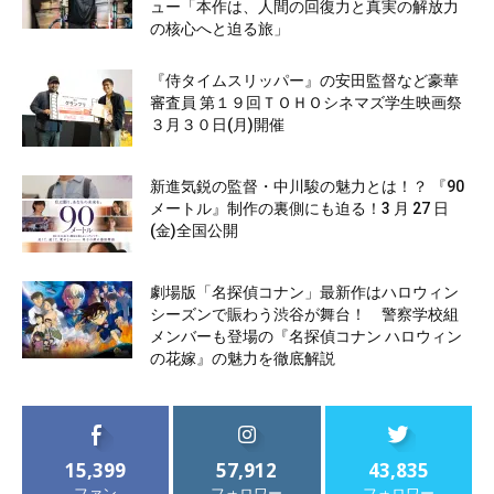
ュー「本作は、人間の回復力と真実の解放力
の核心へと迫る旅」
『侍タイムスリッパー』の安田監督など豪華
審査員 第１９回ＴＯＨＯシネマズ学生映画祭
３月３０日(月)開催
新進気鋭の監督・中川駿の魅力とは！？ 『90
メートル』制作の裏側にも迫る！3 月 27 日
(金)全国公開
劇場版「名探偵コナン」最新作はハロウィン
シーズンで賑わう渋谷が舞台！ 警察学校組
メンバーも登場の『名探偵コナン ハロウィン
の花嫁』の魅力を徹底解説
15,399
57,912
43,835
ファン
フォロワー
フォロワー