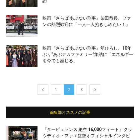
謝
映画『さらば あぶない刑事』柴田恭兵、ファ
ンの熱烈歓迎に「一人一人抱きしめたい！」
映画『さらば あぶない刑事』舘ひろし、10年
ぶり“あぶデカファミリー”集結に「エネルギー
を今でも感じる」
1
2
3
編集部オススメの記事
『タービュランス 絶空 16,000フィート』クラ
ウディオ・ファエ監督オフィシャルインタビ