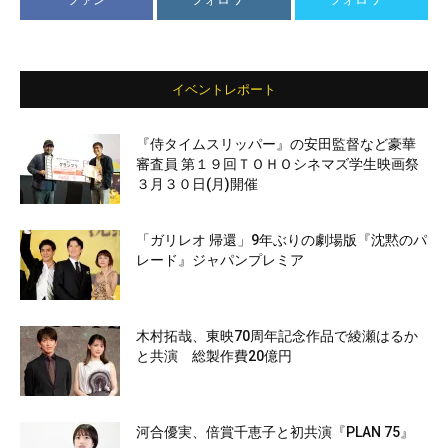
イベントレポート
『侍タイムスリッパー』の安田監督など豪華
審査員 第１９回ＴＯＨＯシネマズ学生映画祭
３月３０日(月)開催
「ガリレオ 帰還」9年ぶりの劇場版『沈黙のパ
レード』ジャパンプレミア
木村拓哉、東映70周年記念作品で綾瀬はるか
と共演 総製作費20億円
河合優実、倍賞千恵子と初共演『PLAN 75』