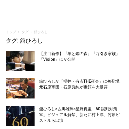
トップ
タグ
舘ひろし
タグ: 舘ひろし
【注目新作】『羊と鋼の森』『万引き家族』
『Vision』ほか公開
舘ひろしが「櫻井・有吉THE夜会」に初登場、
元石原軍団・石原良純が素顔を大暴露
舘ひろし×古川雄輝×星野真里「60 誤判対策
室」ビジュアル解禁、新たに村上淳、竹原ピ
ストルら出演