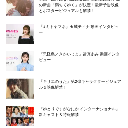
の新曲「満ちてゆく」が決定！最新予告映像
とポスタービジュアルも解禁！
『#ミトヤマネ』玉城ティナ 動画インタビュ
ー
『忌怪島／きかいじま』當真あみ 動画インタ
ビュー
『キリエのうた』第2弾キャラクタービジュア
ル＆映像解禁！
『ゆとりですがなにか インターナショナル』
新キャスト＆特報解禁