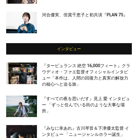
河合優実、倍賞千恵子と初共演『PLAN 75』
インタビュー
『タービュランス 絶空 16,000フィート』クラ
ウディオ・ファエ監督オフィシャルインタビ
ュー「本作は、人間の回復力と真実の解放力
の核心へと迫る旅」
『すべての夜を思いだす』見上 愛 インタビュ
ー 「ずっと住んでいる街のような大事な場
所」
『みなに幸あれ』古川琴音＆下津優太監督 イ
ンタビュー 「ニュージャンルホラー誕生」