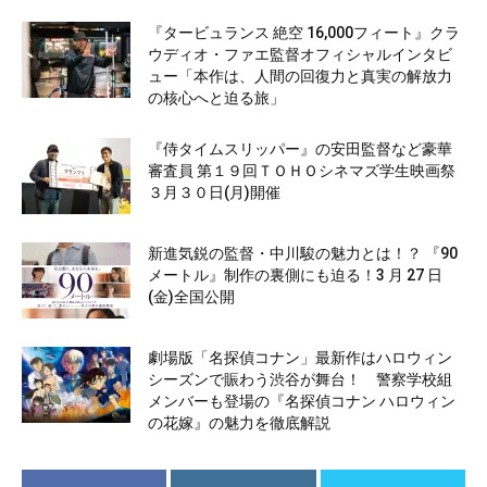
『タービュランス 絶空 16,000フィート』クラ
ウディオ・ファエ監督オフィシャルインタビ
ュー「本作は、人間の回復力と真実の解放力
の核心へと迫る旅」
『侍タイムスリッパー』の安田監督など豪華
審査員 第１９回ＴＯＨＯシネマズ学生映画祭
３月３０日(月)開催
新進気鋭の監督・中川駿の魅力とは！？ 『90
メートル』制作の裏側にも迫る！3 月 27 日
(金)全国公開
劇場版「名探偵コナン」最新作はハロウィン
シーズンで賑わう渋谷が舞台！ 警察学校組
メンバーも登場の『名探偵コナン ハロウィン
の花嫁』の魅力を徹底解説