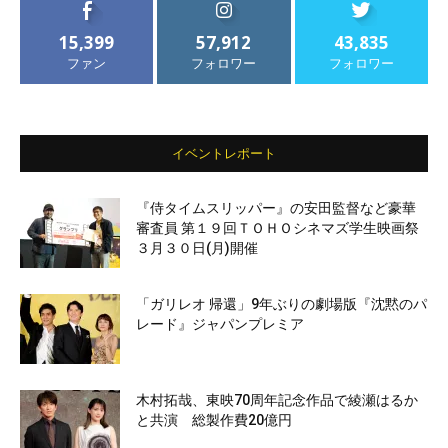
15,399
57,912
43,835
ファン
フォロワー
フォロワー
イベントレポート
『侍タイムスリッパー』の安田監督など豪華
審査員 第１９回ＴＯＨＯシネマズ学生映画祭
３月３０日(月)開催
「ガリレオ 帰還」9年ぶりの劇場版『沈黙のパ
レード』ジャパンプレミア
木村拓哉、東映70周年記念作品で綾瀬はるか
と共演 総製作費20億円