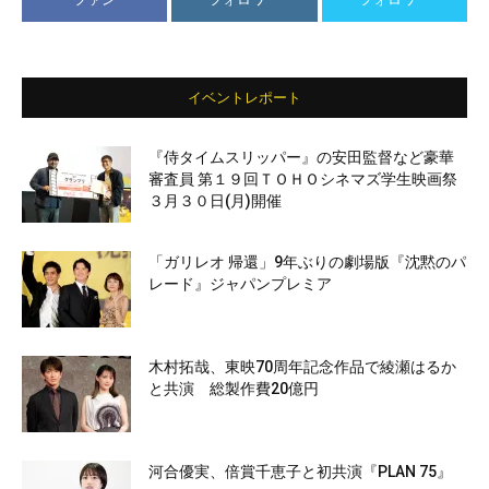
イベントレポート
『侍タイムスリッパー』の安田監督など豪華
審査員 第１９回ＴＯＨＯシネマズ学生映画祭
３月３０日(月)開催
「ガリレオ 帰還」9年ぶりの劇場版『沈黙のパ
レード』ジャパンプレミア
木村拓哉、東映70周年記念作品で綾瀬はるか
と共演 総製作費20億円
河合優実、倍賞千恵子と初共演『PLAN 75』