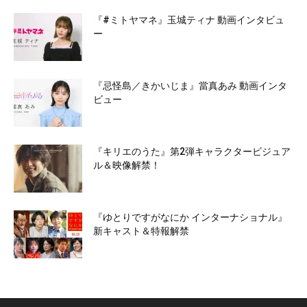
『#ミトヤマネ』玉城ティナ 動画インタビュ
ー
『忌怪島／きかいじま』當真あみ 動画インタ
ビュー
『キリエのうた』第2弾キャラクタービジュア
ル＆映像解禁！
『ゆとりですがなにか インターナショナル』
新キャスト＆特報解禁