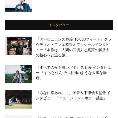
インタビュー
『タービュランス 絶空 16,000フィート』クラ
ウディオ・ファエ監督オフィシャルインタビ
ュー「本作は、人間の回復力と真実の解放力
の核心へと迫る旅」
『すべての夜を思いだす』見上 愛 インタビュ
ー 「ずっと住んでいる街のような大事な場
所」
『みなに幸あれ』古川琴音＆下津優太監督 イ
ンタビュー 「ニュージャンルホラー誕生」