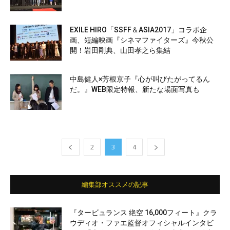
EXILE HIRO「SSFF＆ASIA2017」コラボ企
画、短編映画『シネマファイターズ』今秋公
開！岩田剛典、山田孝之ら集結
中島健人×芳根京子『心が叫びたがってるん
だ。』WEB限定特報、新たな場面写真も
2
3
4
編集部オススメの記事
『タービュランス 絶空 16,000フィート』クラ
ウディオ・ファエ監督オフィシャルインタビ