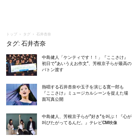
トップ
タグ
石井杏奈
タグ: 石井杏奈
中島健人「ケンティです！！」『ここさけ』
初日で“あいうえお作文”、芳根京⼦らが最高の
バトン渡す
熱唱する石井杏奈や玉子を演じる寛⼀郎も
『ここさけ』ミュージカルシーンを捉えた場
面写真公開
中島健人、芳根京子らが“好き”を叫ぶ！『心が
叫びたがってるんだ。』テレビCM映像