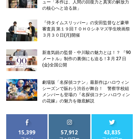
ュー「本作は、人間の回復力と真実の解放力
の核心へと迫る旅」
『侍タイムスリッパー』の安田監督など豪華
審査員 第１９回ＴＯＨＯシネマズ学生映画祭
３月３０日(月)開催
新進気鋭の監督・中川駿の魅力とは！？ 『90
メートル』制作の裏側にも迫る！3 月 27 日
(金)全国公開
劇場版「名探偵コナン」最新作はハロウィン
シーズンで賑わう渋谷が舞台！ 警察学校組
メンバーも登場の『名探偵コナン ハロウィン
の花嫁』の魅力を徹底解説
15,399
57,912
43,835
ファン
フォロワー
フォロワー