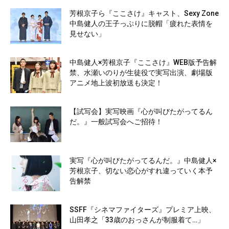
芳根京⼦ら『ここさけ』キャスト、Sexy Zone
中島健人の王子っぷりに脱帽「疲れた表情を
見せない」
中島健人×芳根京子『ここさけ』WEB版予告解
禁、水瀬いのりが生徒役で実写出演、劇場版
アニメ地上波初放送も決定！
【試写会】実写映画『心が叫びたがってるん
だ。』一般試写会へご招待！
実写『心が叫びたがってるんだ。』中島健人×
芳根京子、切ない恋心がすれ違っていく本予
告解禁
SSFF『シネマファイターズ』プレミア上映、
山田孝之「33歳のおっさんが制服着て…」